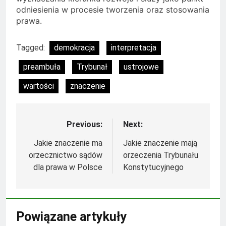
odniesienia w procesie tworzenia oraz stosowania
prawa.
Tagged:
demokracja
interpretacja
preambuła
Trybunał
ustrojowe
wartości
znaczenie
Previous:
Next:
Nawigacja
wpisu
Jakie znaczenie ma
Jakie znaczenie mają
orzecznictwo sądów
orzeczenia Trybunału
dla prawa w Polsce
Konstytucyjnego
Powiązane artykuły