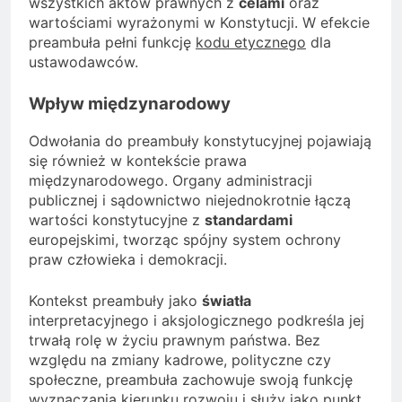
wszystkich aktów prawnych z
celami
oraz
wartościami wyrażonymi w Konstytucji. W efekcie
preambuła pełni funkcję
kodu etycznego
dla
ustawodawców.
Wpływ międzynarodowy
Odwołania do preambuły konstytucyjnej pojawiają
się również w kontekście prawa
międzynarodowego. Organy administracji
publicznej i sądownictwo niejednokrotnie łączą
wartości konstytucyjne z
standardami
europejskimi, tworząc spójny system ochrony
praw człowieka i demokracji.
Kontekst preambuły jako
światła
interpretacyjnego i aksjologicznego podkreśla jej
trwałą rolę w życiu prawnym państwa. Bez
względu na zmiany kadrowe, polityczne czy
społeczne, preambuła zachowuje swoją funkcję
wyznaczania kierunku rozwoju i służy jako punkt