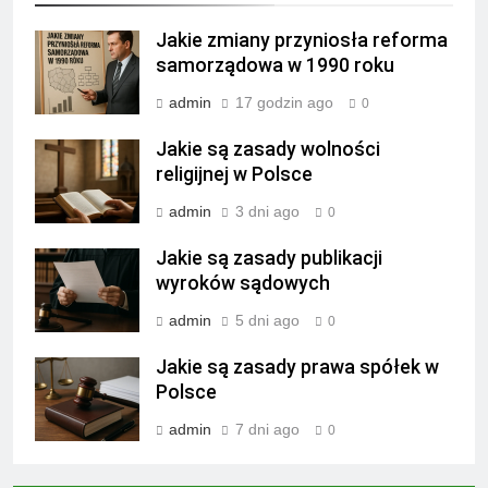
Jakie zmiany przyniosła reforma
samorządowa w 1990 roku
admin
17 godzin ago
0
Jakie są zasady wolności
religijnej w Polsce
admin
3 dni ago
0
Jakie są zasady publikacji
wyroków sądowych
admin
5 dni ago
0
Jakie są zasady prawa spółek w
Polsce
admin
7 dni ago
0