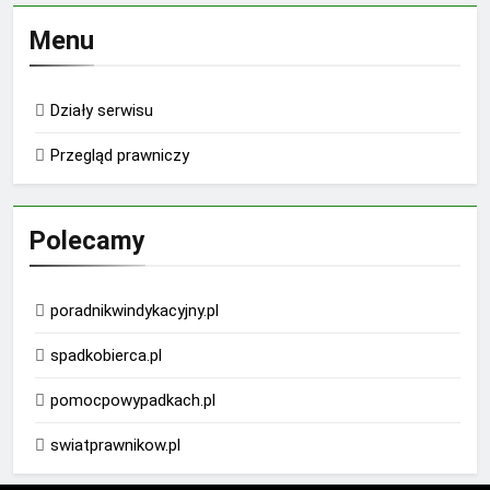
Menu
Działy serwisu
Przegląd prawniczy
Polecamy
poradnikwindykacyjny.pl
spadkobierca.pl
pomocpowypadkach.pl
swiatprawnikow.pl