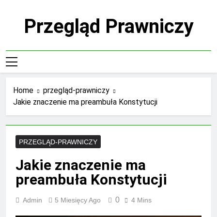
Skip
to
Przegląd Prawniczy
content
Home
przegląd-prawniczy
Jakie znaczenie ma preambuła Konstytucji
PRZEGLĄD-PRAWNICZY
Jakie znaczenie ma
preambuła Konstytucji
0
Admin
5 Miesięcy Ago
4 Mins