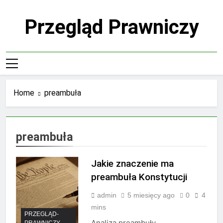
Skip
to
Przegląd Prawniczy
content
Home
preambuła
preambuła
Jakie znaczenie ma
preambuła Konstytucji
admin
5 miesięcy ago
0
4
mins
PRZEGLĄD-
Analiza preambuły
PRAWNICZY