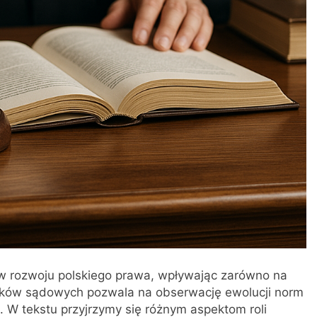
w rozwoju polskiego prawa, wpływając zarówno na
yroków sądowych pozwala na obserwację ewolucji norm
W tekstu przyjrzymy się różnym aspektom roli