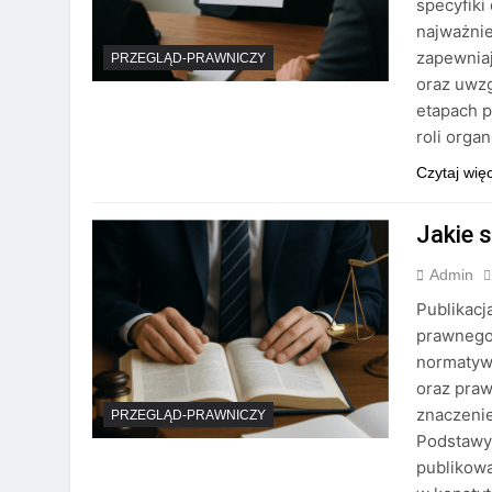
specyfiki
najważnie
zapewniaj
PRZEGLĄD-PRAWNICZY
oraz uwzg
etapach p
roli org
Czytaj wię
Jakie 
Admin
Publikac
prawnego,
normatywn
oraz pra
znaczenie
PRZEGLĄD-PRAWNICZY
Podstawy
publikowa