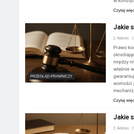
w konstyt
Czytaj wię
Jakie 
Admin
Prawo ko
określają
między ni
właśnie w
gwarantuj
PRZEGLĄD-PRAWNICZY
wolności 
mechanizm
Czytaj wię
Jakie 
Admin