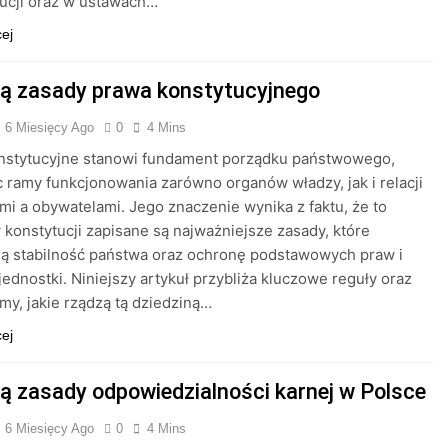
ucji oraz w ustawach…
cej
są zasady prawa konstytucyjnego
6 Miesięcy Ago
0
4 Mins
nstytucyjne stanowi fundament porządku państwowego,
c ramy funkcjonowania zarówno organów władzy, jak i relacji
mi a obywatelami. Jego znaczenie wynika z faktu, że to
 konstytucji zapisane są najważniejsze zasady, które
ą stabilność państwa oraz ochronę podstawowych praw i
jednostki. Niniejszy artykuł przybliża kluczowe reguły oraz
y, jakie rządzą tą dziedziną…
cej
są zasady odpowiedzialności karnej w Polsce
6 Miesięcy Ago
0
4 Mins