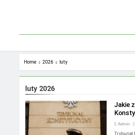
Skip
to
content
Home
2026
luty
luty 2026
Jakie 
Konsty
Admin
Trybunał 