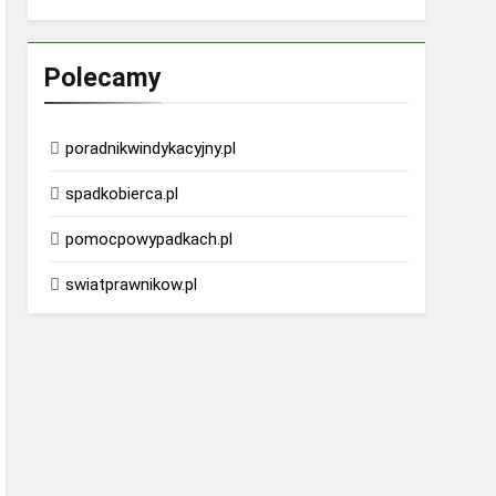
Polecamy
poradnikwindykacyjny.pl
spadkobierca.pl
pomocpowypadkach.pl
swiatprawnikow.pl