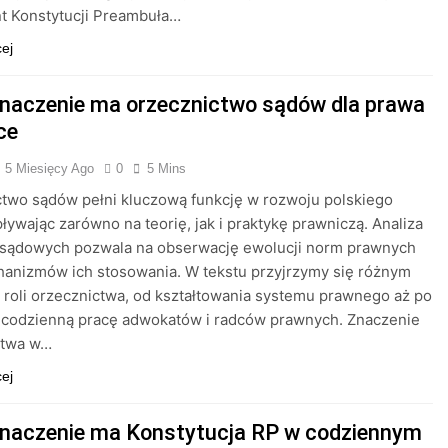
t Konstytucji Preambuła…
cej
znaczenie ma orzecznictwo sądów dla prawa
ce
5 Miesięcy Ago
0
5 Mins
two sądów pełni kluczową funkcję w rozwoju polskiego
ływając zarówno na teorię, jak i praktykę prawniczą. Analiza
sądowych pozwala na obserwację ewolucji norm prawnych
anizmów ich stosowania. W tekstu przyjrzymy się różnym
roli orzecznictwa, od kształtowania systemu prawnego aż po
 codzienną pracę adwokatów i radców prawnych. Znaczenie
ctwa w…
cej
znaczenie ma Konstytucja RP w codziennym