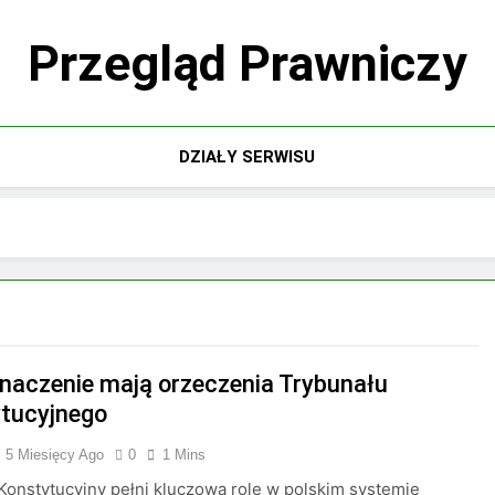
Przegląd Prawniczy
DZIAŁY SERWISU
znaczenie mają orzeczenia Trybunału
tucyjnego
5 Miesięcy Ago
0
1 Mins
Konstytucyjny pełni kluczową rolę w polskim systemie