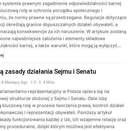
m systemie prawnym zagadnienie odpowiedzialności karnej
luczową rolę w ochronie porządku społecznego i
iu, że normy prawne są przestrzegane. Regulacje dotyczące
tucji określają granice dopuszczalnych działań obywateli, a
naczają konsekwencje za ich naruszenie. W artykule zostaną
ione najważniejsze założenia i elementy składowe
ialności karnej, a także warunki, które mogą ją wyłączyć…
cej
są zasady działania Sejmu i Senatu
6 Miesięcy Ago
0
4 Mins
rlamentarno‐repräsentacyjny w Polsce opiera się na
ej strukturze złożonej z Sejmu i Senatu. Obie izby
 kluczową rolę w procesie tworzenia prawa, kontroli działań
konawczej i reprezentacji obywateli. Poniższy artykuł
sady funkcjonowania każdej z izb, ich wzajemne relacje oraz
y proceduralne, dzięki którym możliwa jest efektywna