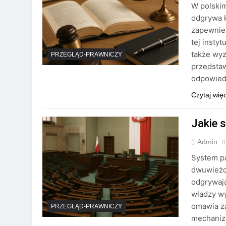
W polski
odgrywa k
zapewnien
tej insty
także wyz
PRZEGLĄD-PRAWNICZY
przedstaw
odpowiedz
Czytaj wię
Jakie 
Admin
System pa
dwuwieżow
odgrywają
władzy wy
omawia za
PRZEGLĄD-PRAWNICZY
mechanizm