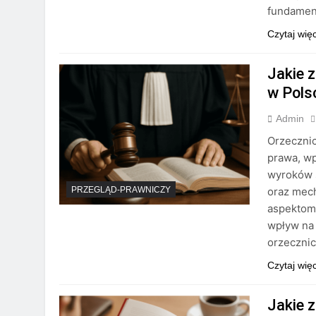
fundamen
Czytaj wię
Jakie 
w Pols
Admin
Orzecznic
prawa, wp
wyroków 
oraz mech
PRZEGLĄD-PRAWNICZY
aspektom 
wpływ na
orzeczni
Czytaj wię
Jakie 