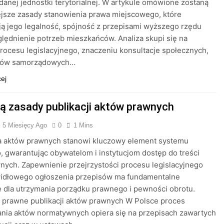
 danej jednostki terytorialnej. W artykule omówione zostaną
jsze zasady stanowienia prawa miejscowego, które
ą jego legalność, spójność z przepisami wyższego rzędu
lędnienie potrzeb mieszkańców. Analiza skupi się na
rocesu legislacyjnego, znaczeniu konsultacje społecznych,
anów samorządowych…
cej
są zasady publikacji aktów prawnych
5 Miesięcy Ago
0
1 Mins
ja aktów prawnych stanowi kluczowy element systemu
 gwarantując obywatelom i instytucjom dostęp do treści
ych. Zapewnienie przejrzystości procesu legislacyjnego
widłowego ogłoszenia przepisów ma fundamentalne
 dla utrzymania porządku prawnego i pewności obrotu.
 prawne publikacji aktów prawnych W Polsce proces
nia aktów normatywnych opiera się na przepisach zawartych