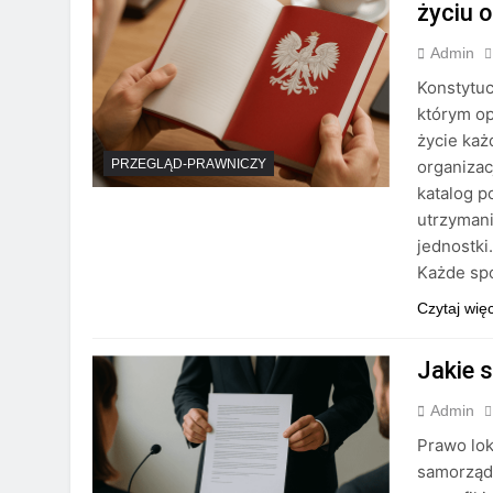
życiu 
Admin
Konstytuc
którym op
życie ka
organizac
PRZEGLĄD-PRAWNICZY
katalog p
utrzyman
jednostki
Każde sp
Czytaj wię
Jakie 
Admin
Prawo lok
samorząd