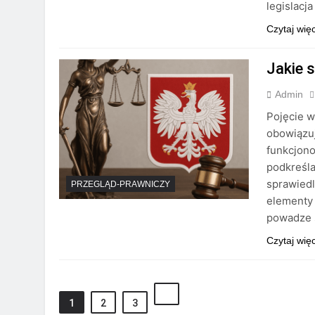
legislacj
Czytaj wię
Jakie 
Admin
Pojęcie w
obowiązu
funkcjono
podkreśla
sprawiedl
PRZEGLĄD-PRAWNICZY
elementy 
powadze 
Czytaj wię
1
2
3