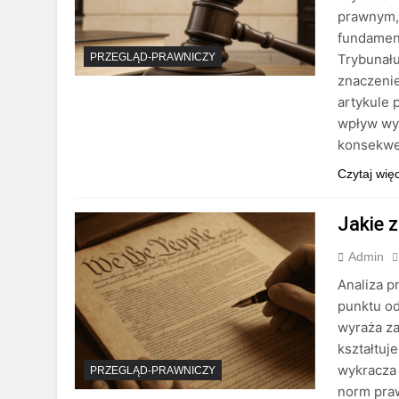
prawnym,
fundament
Trybunału
PRZEGLĄD-PRAWNICZY
znaczenie
artykule 
wpływ wy
konsekw
Czytaj wię
Jakie 
Admin
Analiza p
punktu od
wyraża za
kształtuj
wykracza 
PRZEGLĄD-PRAWNICZY
norm praw