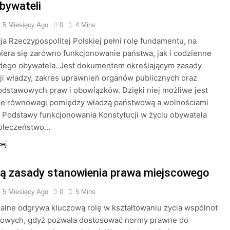
obywateli
5 Miesięcy Ago
0
4 Mins
ja Rzeczypospolitej Polskiej pełni rolę fundamentu, na
iera się zarówno funkcjonowanie państwa, jak i codzienne
żdego obywatela. Jest dokumentem określającym zasady
ji władzy, zakres uprawnień organów publicznych oraz
odstawowych praw i obowiązków. Dzięki niej możliwe jest
ie równowagi pomiędzy władzą państwową a wolnościami
. Podstawy funkcjonowania Konstytucji w życiu obywatela
ołeczeństwo…
cej
są zasady stanowienia prawa miejscowego
5 Miesięcy Ago
0
5 Mins
alne odgrywa kluczową rolę w kształtowaniu życia wspólnot
owych, gdyż pozwala dostosować normy prawne do