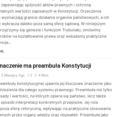
 zapewniając spójność aktów prawnych i ochronę
alnych wartości zapisanych w Konstytucji. Orzeczenia
 wyznaczają granice działania organów państwowych, a ich
 wykracza daleko poza samą sferę sądową. W niniejszym
przyjrzymy się genezie i funkcjom Trybunału, omówimy
roków na kształtowanie prawa oraz wskażemy praktyczne
encje…
cej
znaczenie ma preambuła Konstytucji
5 Miesięcy Ago
0
4 Mins
reambuły konstytucyjnej ujawnia jej kluczowe znaczenie jako
niesienia dla całego systemu prawnego. Preambuła nie tylko
sady i wartości, na których opiera się państwo, lecz także
e sposób interpretacji konkretnych przepisów. Jej rola
poza sferę retoryczną, wpływając na praktyczne stosowanie
nych przez organy władzy oraz obywateli. Preambuła jako