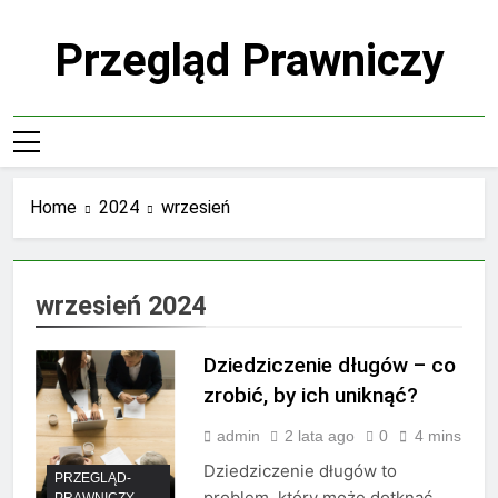
Skip
to
Przegląd Prawniczy
content
Home
2024
wrzesień
wrzesień 2024
Dziedziczenie długów – co
zrobić, by ich uniknąć?
admin
2 lata ago
0
4 mins
Dziedziczenie długów to
PRZEGLĄD-
problem, który może dotknąć
PRAWNICZY