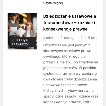
Czytaj więcej
Dziedziczenie ustawowe a
testamentowe – różnice i
konsekwencje prawne
admin
2 lata ago
0
5 mins
PRZEGLĄD-
PRAWNICZY
Dziedziczenie jest jednym z
kluczowych aspektów prawa
cywilnego, który reguluje
przejście majątku po zmarłym na
jego spadkobierców. W polskim
systemie prawnym wyróżnia się
dwa główne tryby dziedziczenia:
ustawowe i testamentowe.
Każdy z tych trybów ma swoje
specyficzne zasady, różnice oraz
konsekwencje prawne, które