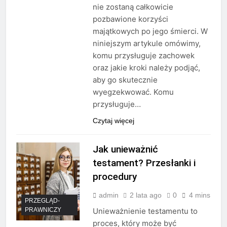
nie zostaną całkowicie
pozbawione korzyści
majątkowych po jego śmierci. W
niniejszym artykule omówimy,
komu przysługuje zachowek
oraz jakie kroki należy podjąć,
aby go skutecznie
wyegzekwować. Komu
przysługuje…
Czytaj więcej
Jak unieważnić
testament? Przesłanki i
procedury
admin
2 lata ago
0
4 mins
PRZEGLĄD-
PRAWNICZY
Unieważnienie testamentu to
proces, który może być