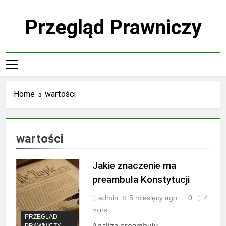
Skip
to
Przegląd Prawniczy
content
Home
wartości
wartości
Jakie znaczenie ma
preambuła Konstytucji
admin
5 miesięcy ago
0
4
mins
PRZEGLĄD-
Analiza preambuły
PRAWNICZY