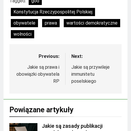
Tagged:
god
Konstytucja Rzeczypospolitej Polskiej
obywatele
prawa
wartości demokratyczne
wolności
Previous:
Next:
Nawigacja
wpisu
Jakie są prawa i
Jakie są przywileje
obowiązki obywatela
immunitetu
RP
poselskiego
Powiązane artykuły
Jakie są zasady publikacji