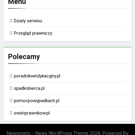
Menu
Działy serwisu
Przegląd prawniczy
Polecamy
poradnikwindykacyjny.pl
spadkobierca.pl
pomocpowypadkach.pl
swiatprawnikow.pl
Newsmatic - News WordPress Theme 2026. Powered By