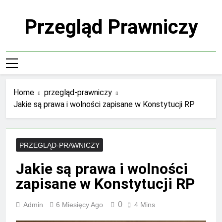
Skip
to
Przegląd Prawniczy
content
Home
przegląd-prawniczy
Jakie są prawa i wolności zapisane w Konstytucji RP
PRZEGLĄD-PRAWNICZY
Jakie są prawa i wolności
zapisane w Konstytucji RP
0
Admin
6 Miesięcy Ago
4 Mins