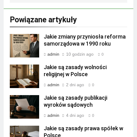
Powiązane artykuły
Jakie zmiany przyniosła reforma
samorządowa w 1990 roku
admin
10 godzin ago
0
Jakie są zasady wolności
religijnej w Polsce
admin
2 dni ago
0
Jakie są zasady publikacji
wyroków sądowych
admin
4 dni ago
0
Jakie są zasady prawa spółek w
Polsce