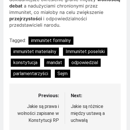
debat
a nadużyciami chronionymi przez
immunitet, co miałoby na celu zwiększenie
przejrzystości
i odpowiedzialności
przedstawicieli narodu.
Tagged:
immunitet formalny
immunitet materialny
Immunitet poselski
konstytucja
mandat
odpowiedzial
parlamentarzyści
Sejm
Previous:
Next:
Nawigacja
wpisu
Jakie są prawa i
Jakie są różnice
wolności zapisane w
między ustawą a
Konstytucji RP
uchwałą