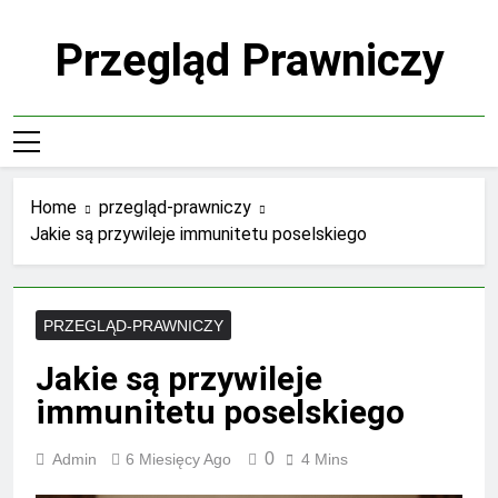
Skip
to
Przegląd Prawniczy
content
Home
przegląd-prawniczy
Jakie są przywileje immunitetu poselskiego
PRZEGLĄD-PRAWNICZY
Jakie są przywileje
immunitetu poselskiego
0
Admin
6 Miesięcy Ago
4 Mins