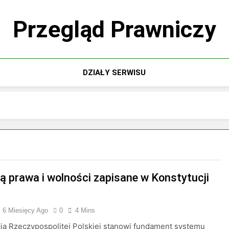
Przegląd Prawniczy
DZIAŁY SERWISU
są prawa i wolności zapisane w Konstytucji
6 Miesięcy Ago
0
4 Mins
ja Rzeczypospolitej Polskiej stanowi fundament systemu