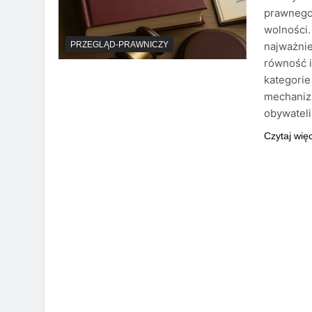
prawnego
wolności.
najważnie
PRZEGLĄD-PRAWNICZY
równość i
kategorie
mechanizm
obywatel
Czytaj wię