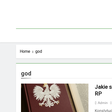
Skip
to
content
Home
god
god
Jakie 
RP
Admin
Konstytuc