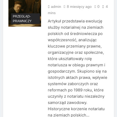
admin
8 miesięcy ago
0
4
mins
PRZEGLĄD-
Artykuł przedstawia ewolucję
PRAWNICZY
służby notarialnej na ziemiach
polskich od średniowiecza po
współczesność, analizując
kluczowe przemiany prawne,
organizacyjne oraz społeczne,
które ukształtowały rolę
notariusza w obiegu prawnym i
gospodarczym. Skupiono się na
istotnych aktach prawa, wpływie
systemów zaborczych oraz
reformach po 1989 roku, które
uczyniły z notariatu niezależny
samorząd zawodowy.
Historyczne korzenie notariatu
na ziemiach polskich…