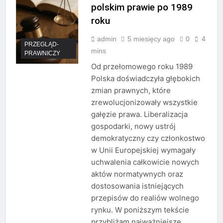
polskim prawie po 1989
roku
admin
5 miesięcy ago
0
4
PRZEGLĄD-
mins
PRAWNICZY
Od przełomowego roku 1989
Polska doświadczyła głębokich
zmian prawnych, które
zrewolucjonizowały wszystkie
gałęzie prawa. Liberalizacja
gospodarki, nowy ustrój
demokratyczny czy członkostwo
w Unii Europejskiej wymagały
uchwalenia całkowicie nowych
aktów normatywnych oraz
dostosowania istniejących
przepisów do realiów wolnego
rynku. W poniższym tekście
przybliżam najważniejsze