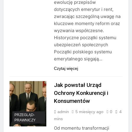
ewolucję przepisów
dotyczących emerytur i rent,
zwracając szczególną uwagę na
kluczowe momenty reform oraz
wyzwania współczesne.
Historyczne początki systemu
ubezpieczeń społecznych
Początki polskiego systemu
emerytalnego sięgają…
Czytaj więcej
Jak powstał Urząd
Ochrony Konkurencji i
Konsumentów
admin
5 miesięcy ago
0
4
PRZEGLĄD-
mins
PRAWNICZY
Od momentu transformacji