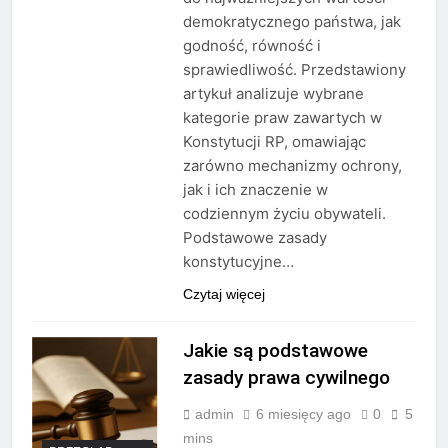
demokratycznego państwa, jak
godność, równość i
sprawiedliwość. Przedstawiony
artykuł analizuje wybrane
kategorie praw zawartych w
Konstytucji RP, omawiając
zarówno mechanizmy ochrony,
jak i ich znaczenie w
codziennym życiu obywateli.
Podstawowe zasady
konstytucyjne…
Czytaj więcej
Jakie są podstawowe
zasady prawa cywilnego
admin
6 miesięcy ago
0
5
mins