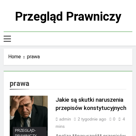
Skip
to
Przegląd Prawniczy
content
Home
prawa
prawa
Jakie są skutki naruszenia
przepisów konstytucyjnych
admin
2 tygodnie ago
0
4
mins
PRZEGLĄD-
Analiza **naruszeń** przepisów
PRAWNICZY