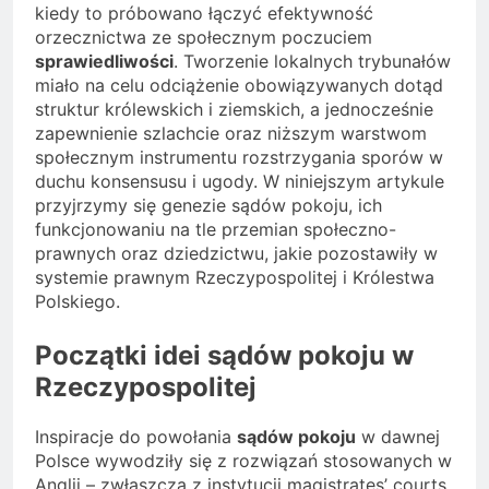
kiedy to próbowano łączyć efektywność
orzecznictwa ze społecznym poczuciem
sprawiedliwości
. Tworzenie lokalnych trybunałów
miało na celu odciążenie obowiązywanych dotąd
struktur królewskich i ziemskich, a jednocześnie
zapewnienie szlachcie oraz niższym warstwom
społecznym instrumentu rozstrzygania sporów w
duchu konsensusu i ugody. W niniejszym artykule
przyjrzymy się genezie sądów pokoju, ich
funkcjonowaniu na tle przemian społeczno-
prawnych oraz dziedzictwu, jakie pozostawiły w
systemie prawnym Rzeczypospolitej i Królestwa
Polskiego.
Początki idei sądów pokoju w
Rzeczypospolitej
Inspiracje do powołania
sądów pokoju
w dawnej
Polsce wywodziły się z rozwiązań stosowanych w
Anglii – zwłaszcza z instytucji magistrates’ courts,