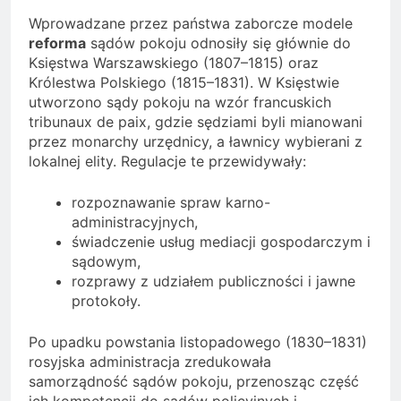
Wprowadzane przez państwa zaborcze modele
reforma
sądów pokoju odnosiły się głównie do
Księstwa Warszawskiego (1807–1815) oraz
Królestwa Polskiego (1815–1831). W Księstwie
utworzono sądy pokoju na wzór francuskich
tribunaux de paix, gdzie sędziami byli mianowani
przez monarchy urzędnicy, a ławnicy wybierani z
lokalnej elity. Regulacje te przewidywały:
rozpoznawanie spraw karno-
administracyjnych,
świadczenie usług mediacji gospodarczym i
sądowym,
rozprawy z udziałem publiczności i jawne
protokoły.
Po upadku powstania listopadowego (1830–1831)
rosyjska administracja zredukowała
samorządność sądów pokoju, przenosząc część
ich kompetencji do sądów policyjnych i