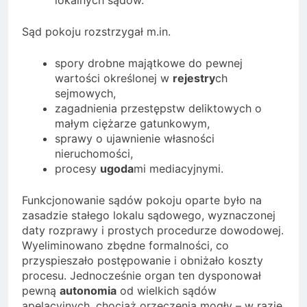
Sąd pokoju rozstrzygał m.in.
spory drobne majątkowe do pewnej
wartości określonej w
rejestry
ch
sejmowych,
zagadnienia przestępstw deliktowych o
małym ciężarze gatunkowym,
sprawy o ujawnienie własności
nieruchomości,
procesy
ugoda
mi mediacyjnymi.
Funkcjonowanie sądów pokoju oparte było na
zasadzie stałego lokalu sądowego, wyznaczonej
daty rozprawy i prostych procedurze dowodowej.
Wyeliminowano zbędne formalności, co
przyspieszało postępowanie i obniżało koszty
procesu. Jednocześnie organ ten dysponował
pewną
autonomia
od wielkich sądów
apelacyjnych, chociaż orzeczenia mogły – w razie