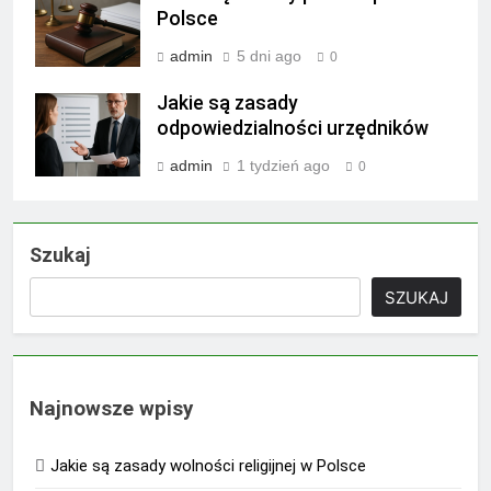
Polsce
admin
5 dni ago
0
Jakie są zasady
odpowiedzialności urzędników
admin
1 tydzień ago
0
Szukaj
SZUKAJ
Najnowsze wpisy
Jakie są zasady wolności religijnej w Polsce