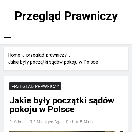
Skip
to
Przegląd Prawniczy
content
Home
przegląd-prawniczy
Jakie były początki sądów pokoju w Polsce
PRZEGLĄD-PRAWNICZY
Jakie były początki sądów
pokoju w Polsce
0
Admin
2 Miesiące Ago
5 Mins