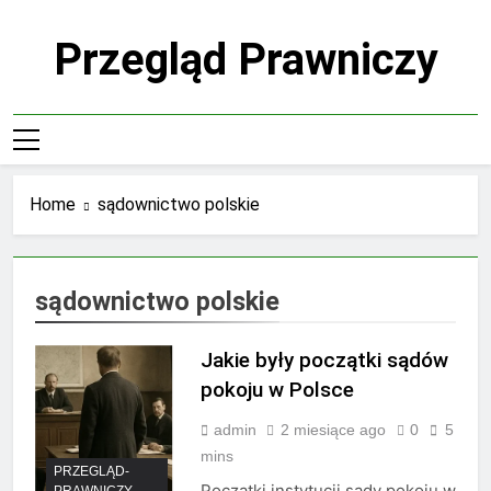
Skip
to
Przegląd Prawniczy
content
Home
sądownictwo polskie
sądownictwo polskie
Jakie były początki sądów
pokoju w Polsce
admin
2 miesiące ago
0
5
mins
PRZEGLĄD-
Początki instytucji sądy pokoju w
PRAWNICZY