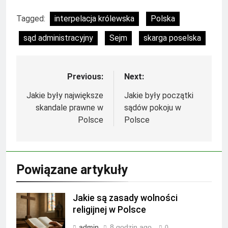
Tagged:
interpelacja królewska
Polska
sąd administracyjny
Sejm
skarga poselska
Previous:
Next:
Nawigacja
wpisu
Jakie były największe
Jakie były początki
skandale prawne w
sądów pokoju w
Polsce
Polsce
Powiązane artykuły
Jakie są zasady wolności
religijnej w Polsce
admin
8 godzin ago
0