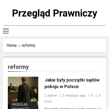
Skip
to
Przegląd Prawniczy
content
Home
reformy
reformy
Jakie były początki sądów
pokoju w Polsce
admin
2 miesiące ago
0
5
mins
PRZEGLĄD-
Początki instytucji sądy pokoju w
PRAWNICZY