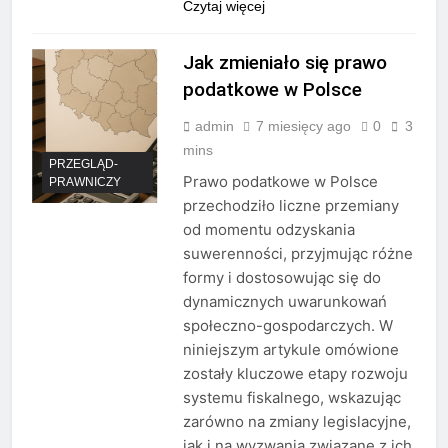
Czytaj więcej
Jak zmieniało się prawo
podatkowe w Polsce
admin
7 miesięcy ago
0
3
mins
PRZEGLĄD-
Prawo podatkowe w Polsce
PRAWNICZY
przechodziło liczne przemiany
od momentu odzyskania
suwerenności, przyjmując różne
formy i dostosowując się do
dynamicznych uwarunkowań
społeczno-gospodarczych. W
niniejszym artykule omówione
zostały kluczowe etapy rozwoju
systemu fiskalnego, wskazując
zarówno na zmiany legislacyjne,
jak i na wyzwania związane z ich