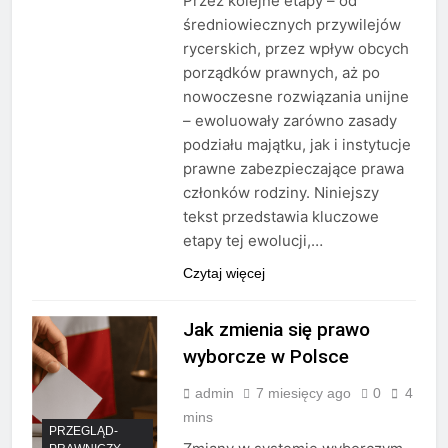
Przez kolejne etapy – od
średniowiecznych przywilejów
rycerskich, przez wpływ obcych
porządków prawnych, aż po
nowoczesne rozwiązania unijne
– ewoluowały zarówno zasady
podziału majątku, jak i instytucje
prawne zabezpieczające prawa
członków rodziny. Niniejszy
tekst przedstawia kluczowe
etapy tej ewolucji,…
Czytaj więcej
Jak zmienia się prawo
wyborcze w Polsce
admin
7 miesięcy ago
0
4
mins
PRZEGLĄD-