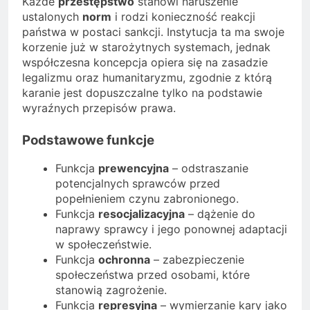
Każde
przestępstwo
stanowi naruszenie
ustalonych
norm
i rodzi konieczność reakcji
państwa w postaci sankcji. Instytucja ta ma swoje
korzenie już w starożytnych systemach, jednak
współczesna koncepcja opiera się na zasadzie
legalizmu oraz humanitaryzmu, zgodnie z którą
karanie jest dopuszczalne tylko na podstawie
wyraźnych przepisów prawa.
Podstawowe funkcje
Funkcja
prewencyjna
– odstraszanie
potencjalnych sprawców przed
popełnieniem czynu zabronionego.
Funkcja
resocjalizacyjna
– dążenie do
naprawy sprawcy i jego ponownej adaptacji
w społeczeństwie.
Funkcja
ochronna
– zabezpieczenie
społeczeństwa przed osobami, które
stanowią zagrożenie.
Funkcja
represyjna
– wymierzanie kary jako