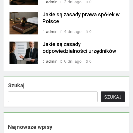
admin
2 dni ago
0
Jakie są zasady prawa spółek w
Polsce
admin
4 dni ago
0
Jakie są zasady
odpowiedzialności urzędników
admin
6 dni ago
0
Szukaj
SZUKAJ
Najnowsze wpisy