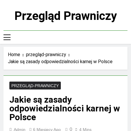
Skip
to
Przegląd Prawniczy
content
Home
przegląd-prawniczy
Jakie są zasady odpowiedzialności karnej w Polsce
PRZEGLĄD-PRAWNICZY
Jakie są zasady
odpowiedzialności karnej w
Polsce
0
Admin
6 Miesięcy Ago
4 Mins