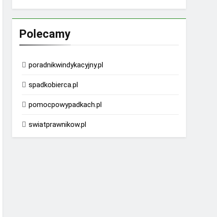
Polecamy
poradnikwindykacyjny.pl
spadkobierca.pl
pomocpowypadkach.pl
swiatprawnikow.pl