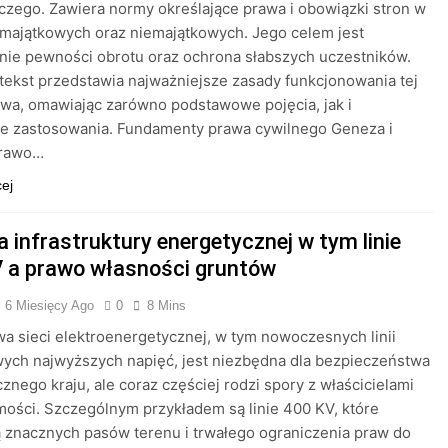
zego. Zawiera normy określające prawa i obowiązki stron w
 majątkowych oraz niemajątkowych. Jego celem jest
ie pewności obrotu oraz ochrona słabszych uczestników.
tekst przedstawia najważniejsze zasady funkcjonowania tej
awa, omawiając zarówno podstawowe pojęcia, jak i
ne zastosowania. Fundamenty prawa cywilnego Geneza i
Prawo…
cej
 infrastruktury energetycznej w tym linie
 a prawo własności gruntów
6 Miesięcy Ago
0
8 Mins
 sieci elektroenergetycznej, w tym nowoczesnych linii
ych najwyższych napięć, jest niezbędna dla bezpieczeństwa
znego kraju, ale coraz częściej rodzi spory z właścicielami
ości. Szczególnym przykładem są linie 400 KV, które
znacznych pasów terenu i trwałego ograniczenia praw do