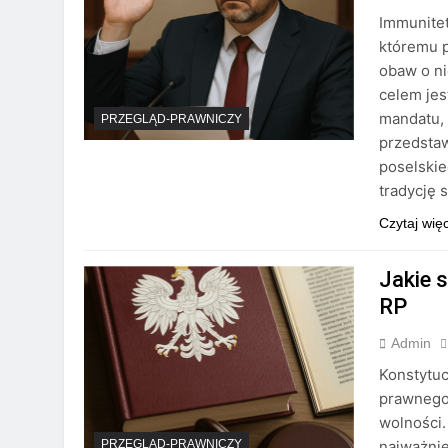
Immunitet
któremu 
obaw o ni
celem jes
mandatu,
PRZEGLĄD-PRAWNICZY
przedstaw
poselskie
tradycję 
Czytaj wię
Jakie 
RP
Admin
Konstytuc
prawnego
wolności.
najważnie
PRZEGLĄD-PRAWNICZY