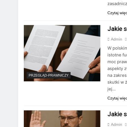
zasadnic
Czytaj wię
Jakie 
Admin
W polskim
istotne f
moc prawn
aspekty 
na zakres
PRZEGLĄD-PRAWNICZY
skutki w 
jej…
Czytaj wię
Jakie 
Admin