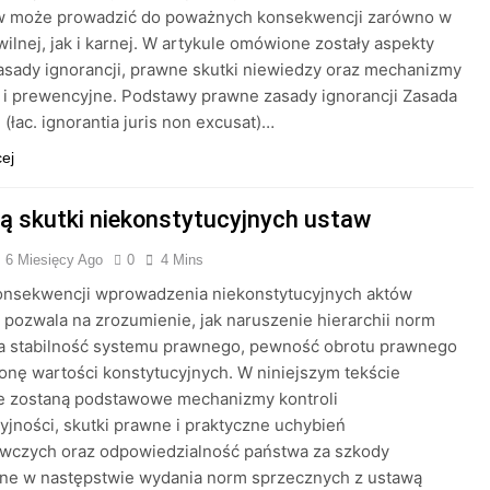
w może prowadzić do poważnych konsekwencji zarówno w
wilnej, jak i karnej. W artykule omówione zostały aspekty
sady ignorancji, prawne skutki niewiedzy oraz mechanizmy
i prewencyjne. Podstawy prawne zasady ignorancji Zasada
 (łac. ignorantia juris non excusat)…
cej
są skutki niekonstytucyjnych ustaw
6 Miesięcy Ago
0
4 Mins
konsekwencji wprowadzenia niekonstytucyjnych aktów
pozwala na zrozumienie, jak naruszenie hierarchii norm
a stabilność systemu prawnego, pewność obrotu prawnego
onę wartości konstytucyjnych. W niniejszym tekście
 zostaną podstawowe mechanizmy kontroli
yjności, skutki prawne i praktyczne uchybień
wczych oraz odpowiedzialność państwa za szkody
ne w następstwie wydania norm sprzecznych z ustawą