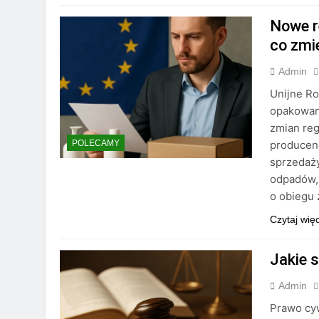
Nowe r
co zmi
Admin
Unijne R
opakowan
zmian reg
producenc
POLECAMY
sprzedaży
odpadów,
o obiegu 
Czytaj wię
Jakie 
Admin
Prawo cyw