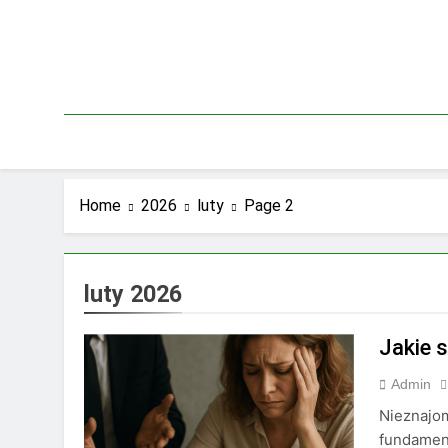
Skip
to
content
Home
2026
luty
Page 2
luty 2026
Jakie 
Admin
Nieznajom
fundamen