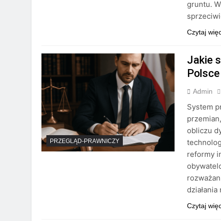
gruntu. W
sprzeciwi
Czytaj wię
Jakie 
Polsce
Admin
System pr
przemian,
obliczu 
technolo
PRZEGLĄD-PRAWNICZY
reformy i
obywatel
rozważani
działania
Czytaj wię