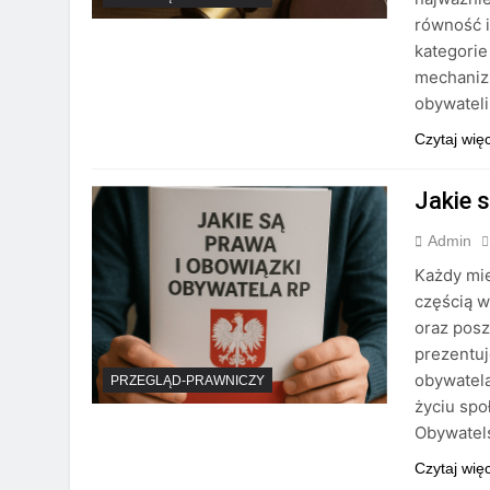
równość i
kategorie
mechanizm
obywatel
Czytaj wię
Jakie 
Admin
Każdy mie
częścią w
oraz posz
prezentuj
obywatela
PRZEGLĄD-PRAWNICZY
życiu sp
Obywatel
Czytaj wię