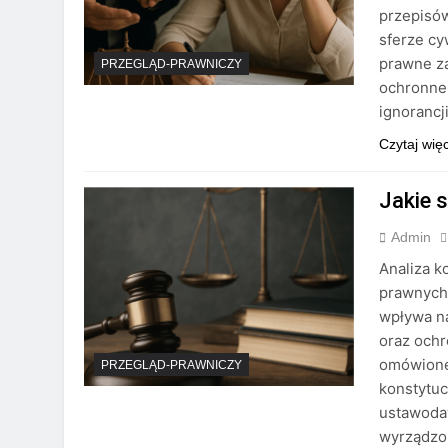
przepisó
sferze cy
prawne za
PRZEGLĄD-PRAWNICZY
ochronne 
ignorancji
Czytaj wię
Jakie 
Admin
Analiza 
prawnych 
wpływa n
oraz ochr
omówione
PRZEGLĄD-PRAWNICZY
konstytuc
ustawoda
wyrządzo