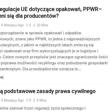
egulacje UE dotyczące opakowań, PPWR–
eni się dla producentów?
6 Miesięcy Ago
0
10 Mins
ozporządzenie w sprawie opakowań i odpadów
iowych, znane jako PPWR, to jedna z najpoważniejszych
ulacyjnych, z jakimi w najbliższych latach zmierzą się
i opakowań oraz firm wykorzystujących je w logistyce i
. Celem nowych przepisów jest znaczące ograniczenie ilości
 poprawa możliwości recyklingu oraz pobudzenie gospodarki
zamkniętym. Dla przedsiębiorstw oznacza to…
cej
są podstawowe zasady prawa cywilnego
6 Miesięcy Ago
0
5 Mins
ilne stanowi trzon regulacji życia społecznego i