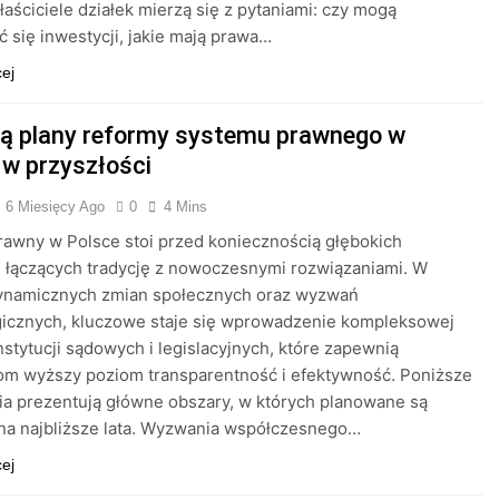
łaściciele działek mierzą się z pytaniami: czy mogą
ć się inwestycji, jakie mają prawa…
cej
są plany reformy systemu prawnego w
 w przyszłości
6 Miesięcy Ago
0
4 Mins
awny w Polsce stoi przed koniecznością głębokich
 łączących tradycję z nowoczesnymi rozwiązaniami. W
dynamicznych zmian społecznych oraz wyzwań
gicznych, kluczowe staje się wprowadzenie kompleksowej
nstytucji sądowych i legislacyjnych, które zapewnią
om wyższy poziom transparentność i efektywność. Poniższe
a prezentują główne obszary, w których planowane są
 na najbliższe lata. Wyzwania współczesnego…
cej