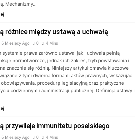
zą. Mechanizmy…
cej
są różnice między ustawą a uchwałą
6 Miesięcy Ago
0
4 Mins
 systemie prawa zarówno ustawa, jak i uchwała pełnią
unkcje normotwórcze, jednak ich zakres, tryb powstawania i
a znacznie się różnią. Niniejszy artykuł omawia kluczowe
związane z tymi dwiema formami aktów prawnych, wskazując
 obowiązywania, procedurę legislacyjną oraz praktyczne
życiu codziennym i administracji publicznej. Definicja ustawy i
cej
są przywileje immunitetu poselskiego
6 Miesięcy Ago
0
4 Mins