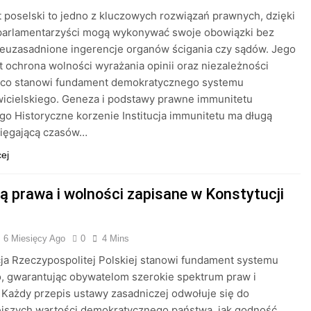
 poselski to jedno z kluczowych rozwiązań prawnych, dzięki
parlamentarzyści mogą wykonywać swoje obowiązki bez
euzasadnione ingerencje organów ścigania czy sądów. Jego
t ochrona wolności wyrażania opinii oraz niezależności
 co stanowi fundament demokratycznego systemu
icielskiego. Geneza i podstawy prawne immunitetu
go Historyczne korzenie Institucja immunitetu ma długą
sięgającą czasów…
cej
są prawa i wolności zapisane w Konstytucji
6 Miesięcy Ago
0
4 Mins
ja Rzeczypospolitej Polskiej stanowi fundament systemu
, gwarantując obywatelom szerokie spektrum praw i
 Każdy przepis ustawy zasadniczej odwołuje się do
jszych wartości demokratycznego państwa, jak godność,