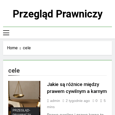
Skip
to
Przegląd Prawniczy
content
Home
cele
cele
Jakie są różnice między
prawem cywilnym a karnym
admin
2 tygodnie ago
0
5
mins
PRZEGLĄD-
Prawo cywilne i prawo karne to
PRAWNICZY