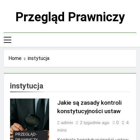
Skip
to
Przegląd Prawniczy
content
Home
instytucja
instytucja
Jakie są zasady kontroli
konstytucyjności ustaw
admin
2 tygodnie ago
0
4
mins
PRZEGLĄD-
Kontrola konstytucyjności ustaw
PRAWNICZY