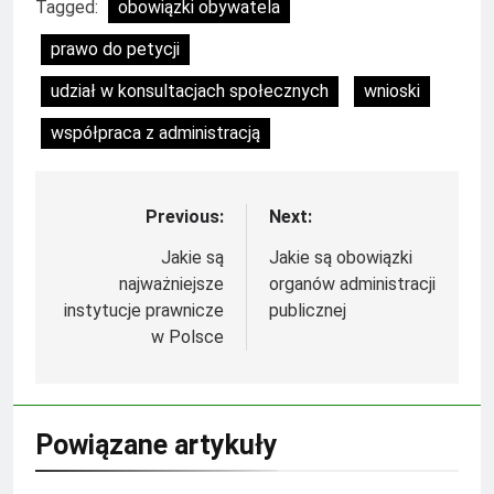
Tagged:
obowiązki obywatela
prawo do petycji
udział w konsultacjach społecznych
wnioski
współpraca z administracją
Previous:
Next:
Nawigacja
wpisu
Jakie są
Jakie są obowiązki
najważniejsze
organów administracji
instytucje prawnicze
publicznej
w Polsce
Powiązane artykuły