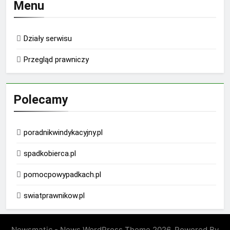
Menu
Działy serwisu
Przegląd prawniczy
Polecamy
poradnikwindykacyjny.pl
spadkobierca.pl
pomocpowypadkach.pl
swiatprawnikow.pl
Newsmatic - News WordPress Theme 2026. Powered By