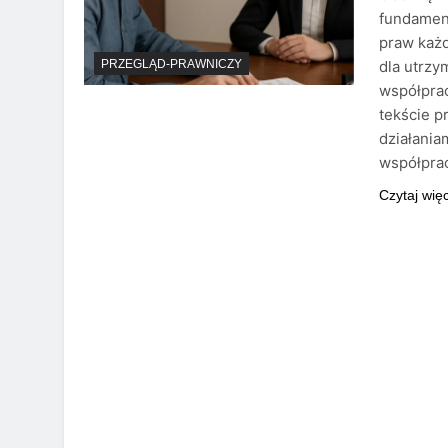
fundament
praw każ
dla utrzy
PRZEGLĄD-PRAWNICZY
współpra
tekście p
działania
współprac
Czytaj wię