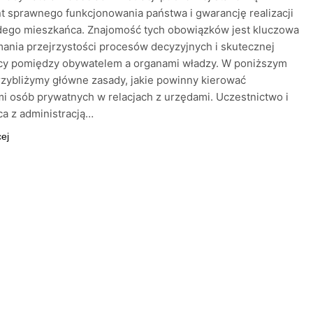
 sprawnego funkcjonowania państwa i gwarancję realizacji
dego mieszkańca. Znajomość tych obowiązków jest kluczowa
mania przejrzystości procesów decyzyjnych i skutecznej
cy pomiędzy obywatelem a organami władzy. W poniższym
rzybliżymy główne zasady, jakie powinny kierować
mi osób prywatnych w relacjach z urzędami. Uczestnictwo i
a z administracją…
cej