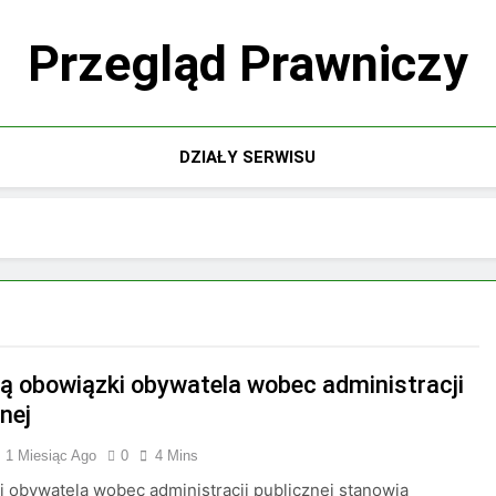
Przegląd Prawniczy
DZIAŁY SERWISU
są obowiązki obywatela wobec administracji
nej
1 Miesiąc Ago
0
4 Mins
 obywatela wobec administracji publicznej stanowią