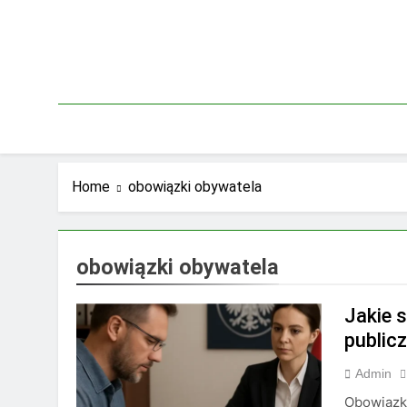
Skip
to
content
Home
obowiązki obywatela
obowiązki obywatela
Jakie 
publicz
Admin
Obowiązki