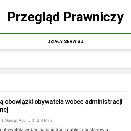
Przegląd Prawniczy
DZIAŁY SERWISU
są obowiązki obywatela wobec administracji
nej
1 Miesiąc Ago
0
4 Mins
 obywatela wobec administracji publicznej stanowią