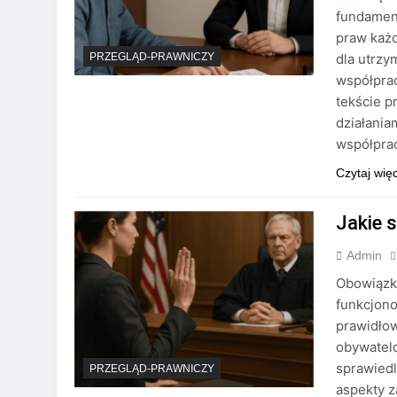
fundament
praw każ
dla utrzy
PRZEGLĄD-PRAWNICZY
współpra
tekście p
działania
współprac
Czytaj wię
Jakie 
Admin
Obowiązk
funkcjono
prawidło
obywatel
sprawiedl
PRZEGLĄD-PRAWNICZY
aspekty z