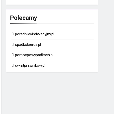
Polecamy
poradnikwindykacyjny.pl
spadkobierca.pl
pomocpowypadkach.pl
swiatprawnikow.pl