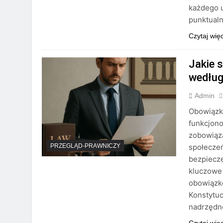
każdego u
punktual
Czytaj wię
Jakie 
według
Admin
Obowiązk
funkcjon
zobowiąz
społeczeń
PRZEGLĄD-PRAWNICZY
bezpiecze
kluczowe
obowiązk
Konstytuc
nadrzędn