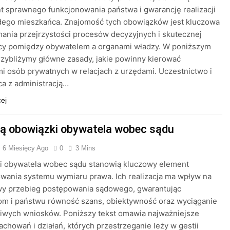
 sprawnego funkcjonowania państwa i gwarancję realizacji
dego mieszkańca. Znajomość tych obowiązków jest kluczowa
mania przejrzystości procesów decyzyjnych i skutecznej
cy pomiędzy obywatelem a organami władzy. W poniższym
rzybliżymy główne zasady, jakie powinny kierować
mi osób prywatnych w relacjach z urzędami. Uczestnictwo i
a z administracją…
cej
są obowiązki obywatela wobec sądu
6 Miesięcy Ago
0
3 Mins
i obywatela wobec sądu stanowią kluczowy element
wania systemu wymiaru prawa. Ich realizacja ma wpływ na
wy przebieg postępowania sądowego, gwarantując
om i państwu równość szans, obiektywność oraz wyciąganie
iwych wniosków. Poniższy tekst omawia najważniejsze
achowań i działań, których przestrzeganie leży w gestii