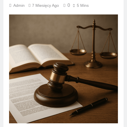
0
Admin
7 Miesięcy Ago
5 Mins