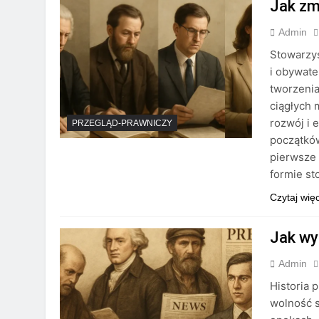
Jak zm
Admin
Stowarzy
i obywate
tworzenia
ciągłych 
rozwój i 
PRZEGLĄD-PRAWNICZY
początków
pierwsze 
formie s
Czytaj wię
Jak wy
Admin
Historia 
wolność s