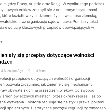
e między Prusy, Austrię oraz Rosję. W wyniku tego podziału
cy nowych enklaw zetknęli się z odmiennymi systemami
 które kształtowały codzienne życie, własność ziemską,
watelskie oraz organizację sądownictwa. Poniższy tekst
wia ewolucję kluczowych przepisów obowiązujących w
cej
ieniały się przepisy dotyczące wolności
adzeń
3 Miesiące Ago
0
4 Mins
wolucji przepisów dotyczących wolność i organizacji
eń pozwala zrozumieć, jak zmieniały się mechanizmy
praw obywatelskich na przestrzeni wieków. Od swobód
 średniowiecznych miastach, przez okresy represji, aż po
ne wyzwania – historia reguluje się na styku prawa, polityki
racji społecznych. Historyczne początki regulacji zgromadzeń