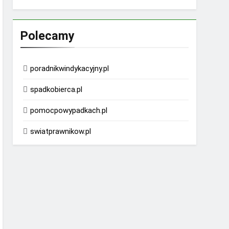
Polecamy
poradnikwindykacyjny.pl
spadkobierca.pl
pomocpowypadkach.pl
swiatprawnikow.pl