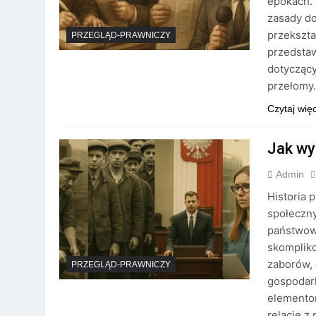
epokach. 
zasady do
przekszta
PRZEGLĄD-PRAWNICZY
przedstaw
dotyczący
przełomy
Czytaj wię
Jak wy
Admin
Historia 
społeczny
państwow
skomplik
zaborów, 
PRZEGLĄD-PRAWNICZY
gospodark
elementom
relacje z