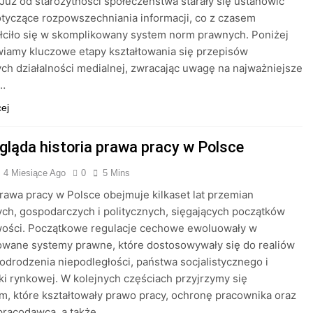
Już od starożytności społeczeństwa starały się ustanowić
tyczące rozpowszechniania informacji, co z czasem
łciło się w skomplikowany system norm prawnych. Poniżej
iamy kluczowe etapy kształtowania się przepisów
ch działalności medialnej, zwracając uwagę na najważniejsze
…
cej
gląda historia prawa pracy w Polsce
4 Miesiące Ago
0
5 Mins
prawa pracy w Polsce obejmuje kilkaset lat przemian
ch, gospodarczych i politycznych, sięgających początków
ości. Początkowe regulacje cechowe ewoluowały w
owane systemy prawne, które dostosowywały się do realiów
odrodzenia niepodległości, państwa socjalistycznego i
i rynkowej. W kolejnych częściach przyjrzymy się
, które kształtowały prawo pracy, ochronę pracownika oraz
 pracodawcą, a także…