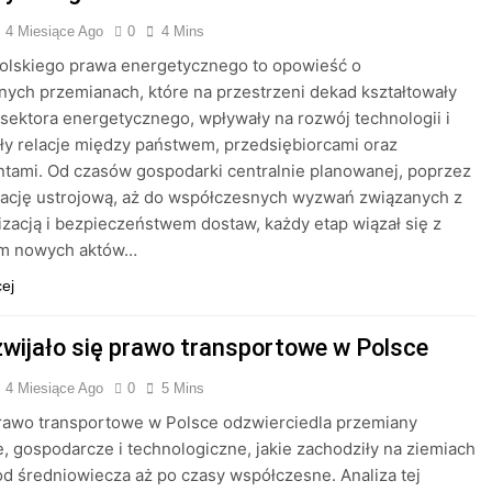
4 Miesiące Ago
0
4 Mins
polskiego prawa energetycznego to opowieść o
ych przemianach, które na przestrzeni dekad kształtowały
 sektora energetycznego, wpływały na rozwój technologii i
ły relacje między państwem, przedsiębiorcami oraz
tami. Od czasów gospodarki centralnie planowanej, poprzez
mację ustrojową, aż do współczesnych wyzwań związanych z
zacją i bezpieczeństwem dostaw, każdy etap wiązał się z
em nowych aktów…
cej
zwijało się prawo transportowe w Polsce
4 Miesiące Ago
0
5 Mins
rawo transportowe w Polsce odzwierciedla przemiany
e, gospodarcze i technologiczne, jakie zachodziły na ziemiach
od średniowiecza aż po czasy współczesne. Analiza tej