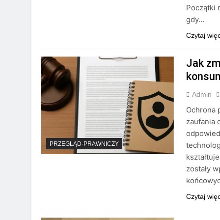
Początki 
gdy…
Czytaj wię
Jak zm
konsu
Admin
Ochrona 
zaufania 
odpowied
technolog
PRZEGLĄD-PRAWNICZY
kształtuj
zostały 
końcowyc
Czytaj wię