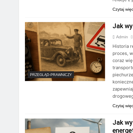
Czytaj wię
Jak wy
Admin
Historia 
proces, 
coraz wię
transport
piechurze
PRZEGLĄD-PRAWNICZY
konieczne
zapewniaj
drogowe
Czytaj wię
Jak wy
energe