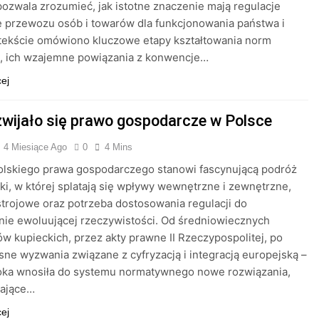
pozwala zrozumieć, jak istotne znaczenie mają regulacje
 przewozu osób i towarów dla funkcjonowania państwa i
tekście omówiono kluczowe etapy kształtowania norm
, ich wzajemne powiązania z konwencje…
cej
zwijało się prawo gospodarcze w Polsce
4 Miesiące Ago
0
4 Mins
olskiego prawa gospodarczego stanowi fascynującą podróż
ki, w której splatają się wpływy wewnętrzne i zewnętrzne,
trojowe oraz potrzeba dostosowania regulacji do
ie ewoluującej rzeczywistości. Od średniowiecznych
ów kupieckich, przez akty prawne II Rzeczypospolitej, po
ne wyzwania związane z cyfryzacją i integracją europejską –
oka wnosiła do systemu normatywnego nowe rozwiązania,
ające…
cej