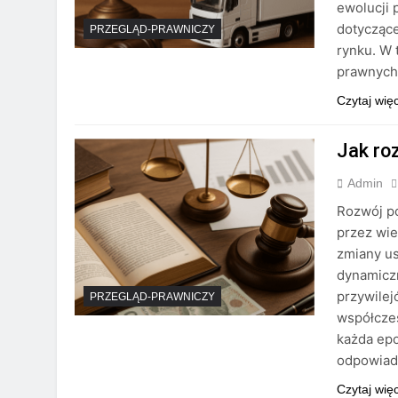
ewolucji 
dotyczące
PRZEGLĄD-PRAWNICZY
rynku. W 
prawnych
Czytaj wię
Jak ro
Admin
Rozwój p
przez wie
zmiany us
dynamiczn
przywilej
PRZEGLĄD-PRAWNICZY
współczes
każda ep
odpowiad
Czytaj wię