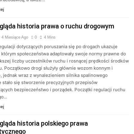
cej
gląda historia prawa o ruchu drogowym
4 Miesiące Ago
0
4 Mins
regulacji dotyczących poruszania się po drogach ukazuje
w którym społeczeństwa adaptowały swoje normy prawne do
kszej liczby uczestników ruchu i rosnącej prędkości środków
u. Początkowo drogi służyły głównie wozom konnym i
, jednak wraz z wynalezieniem silnika spalinowego
 stało się stworzenie precyzyjnych przepisów
ących bezpieczeństwo i porządek. Początki regulacji ruchu
go…
cej
gląda historia polskiego prawa
tycznego