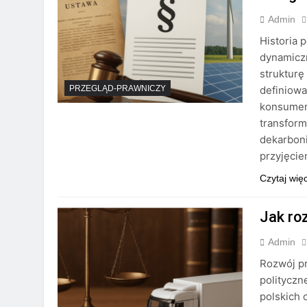
Admin
Historia 
dynamiczn
strukturę
definiowa
PRZEGLĄD-PRAWNICZY
konsumen
transfor
dekarboni
przyjęci
Czytaj wię
Jak ro
Admin
Rozwój p
polityczn
polskich 