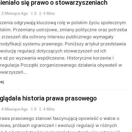
ieniało się prawo o stowarzyszeniach
3 Miesiące Ago
0
4 Mins
szenia odgrywają kluczową rolę w polskim życiu społecznym
lskim. Przemiany ustrojowe, zmiany polityczne oraz potrzeba
 zrzeszeń dla ochrony interesu publicznego wymagały
modyfikacji systemu prawnego. Poniższy artykuł przedstawia
ewolucję regulacji dotyczących stowarzyszeń od ich
 aż po wyzwania współczesne. Historyczne korzenie i
regulacje Początki zorganizowanego działania obywateli w
towarzyszeń…
cej
glądała historia prawa prasowego
4 Miesiące Ago
0
4 Mins
prawa prasowego stanowi fascynującą opowieść o walce o
łowa, próbach ograniczeń i ewolucji regulacji w różnych