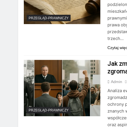
podzielon
mieszkań
prawnymi,
PRZEGLĄD-PRAWNICZY
prawa oby
przedsta
trzech…
Czytaj wię
Jak zm
zgrom
Admin
Analiza e
zgromadz
ochrony 
znanych w
PRZEGLĄD-PRAWNICZY
współczes
oraz aspi