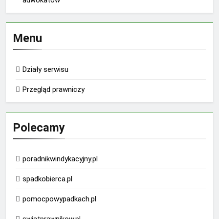
adwokatów
Menu
Działy serwisu
Przegląd prawniczy
Polecamy
poradnikwindykacyjny.pl
spadkobierca.pl
pomocpowypadkach.pl