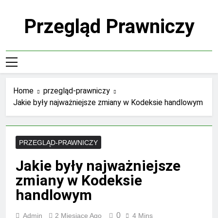
Skip
to
Przegląd Prawniczy
content
Home
przegląd-prawniczy
Jakie były najważniejsze zmiany w Kodeksie handlowym
PRZEGLĄD-PRAWNICZY
Jakie były najważniejsze
zmiany w Kodeksie
handlowym
0
Admin
2 Miesiące Ago
4 Mins