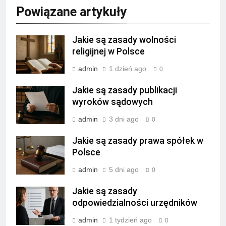
Powiązane artykuły
Jakie są zasady wolności
religijnej w Polsce
admin
1 dzień ago
0
Jakie są zasady publikacji
wyroków sądowych
admin
3 dni ago
0
Jakie są zasady prawa spółek w
Polsce
admin
5 dni ago
0
Jakie są zasady
odpowiedzialności urzędników
admin
1 tydzień ago
0