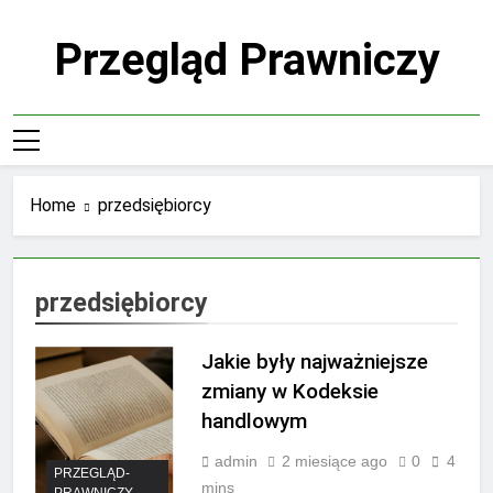
Skip
to
Przegląd Prawniczy
content
Home
przedsiębiorcy
przedsiębiorcy
Jakie były najważniejsze
zmiany w Kodeksie
handlowym
admin
2 miesiące ago
0
4
PRZEGLĄD-
mins
PRAWNICZY