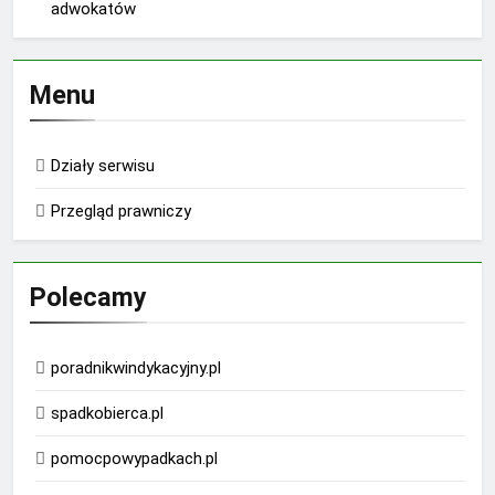
adwokatów
Menu
Działy serwisu
Przegląd prawniczy
Polecamy
poradnikwindykacyjny.pl
spadkobierca.pl
pomocpowypadkach.pl