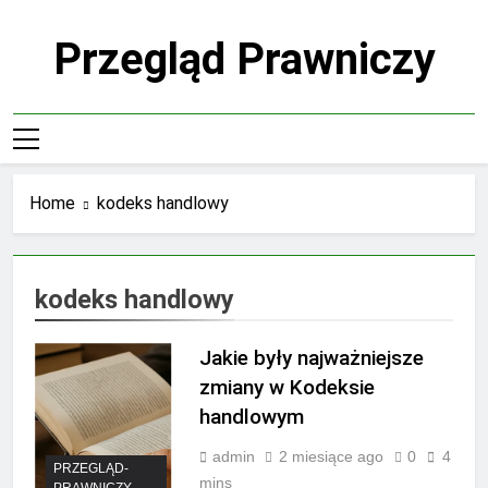
Skip
to
Przegląd Prawniczy
content
Home
kodeks handlowy
kodeks handlowy
Jakie były najważniejsze
zmiany w Kodeksie
handlowym
admin
2 miesiące ago
0
4
PRZEGLĄD-
mins
PRAWNICZY