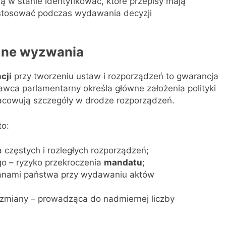
 są w stanie identyfikować, które przepisy mają
 stosować podczas wydawania decyzji
czne wyzwania
cji
przy tworzeniu ustaw i rozporządzeń to gwarancja
awca parlamentarny określa główne założenia polityki
pracowują szczegóły w drodze rozporządzeń.
to:
częstych i rozległych rozporządzeń;
o – ryzyko przekroczenia
mandatu
;
ganami państwa przy wydawaniu aktów
zmiany – prowadząca do nadmiernej liczby