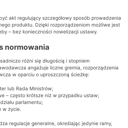
yć akt regulujący szczegółowy sposób prowadzenia
nego produktu. Dzięki rozporządzeniom możliwe jest
eby – bez konieczności nowelizacji ustawy.
es normowania
adniczo różni się długością i stopniem
awodawcza angażuje liczne gremia, rozporządzenia
wcza w oparciu o uproszczoną ścieżkę:
ter lub Rada Ministrów;
we – często krótsze niż w przypadku ustaw;
udziału parlamentu;
 w życie.
a regulacje generalne, określając jedynie ramy,