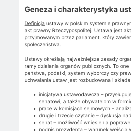
Geneza i charakterystyka us
Definicja
ustawy w polskim systemie prawnym 
akt prawny Rzeczypospolitej. Ustawa jest a
przyjmowanym przez parlament, który zawier
społeczeństwa.
Ustawy określają najważniejsze zasady organ
ramy działania organów publicznych. To one 
państwa, podatki, system wyborczy czy prawa
uchwalania ustaw jest rozbudowana i składa 
inicjatywa ustawodawcza – przysługuje
senatowi, a także obywatelom w formie
prace w komisjach sejmowych – analiza
drugie i trzecie czytanie – dyskusja nad
senat – możliwość wniesienia poprawek
podpis prezydenta – warunek wejścia w