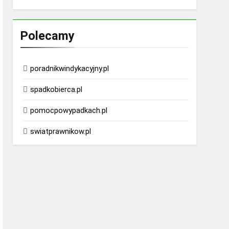
Polecamy
poradnikwindykacyjny.pl
spadkobierca.pl
pomocpowypadkach.pl
swiatprawnikow.pl