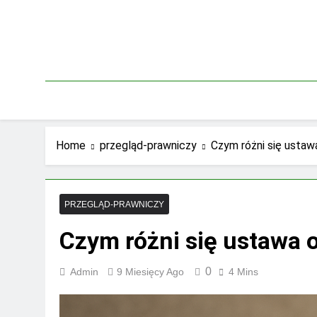
Skip
to
content
Home
przegląd-prawniczy
Czym różni się ustaw
PRZEGLĄD-PRAWNICZY
Czym różni się ustawa 
0
Admin
9 Miesięcy Ago
4 Mins