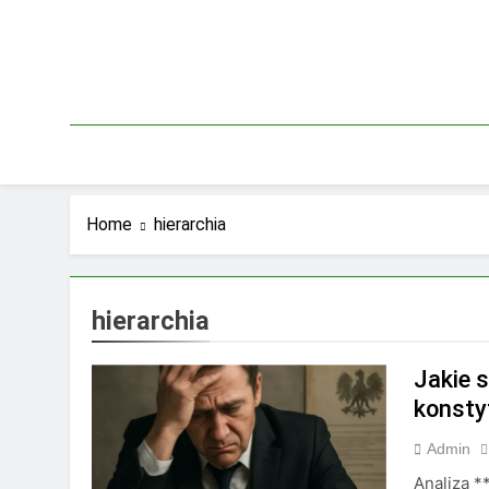
Skip
to
content
Home
hierarchia
hierarchia
Jakie 
konsty
Admin
Analiza *