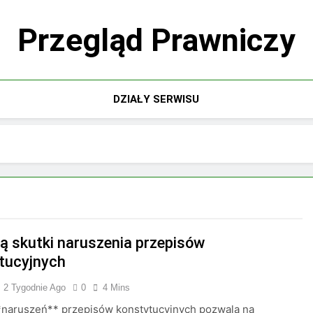
Przegląd Prawniczy
DZIAŁY SERWISU
są skutki naruszenia przepisów
tucyjnych
2 Tygodnie Ago
0
4 Mins
*naruszeń** przepisów konstytucyjnych pozwala na