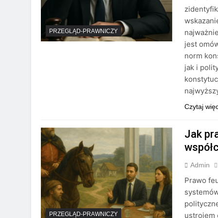
zidentyf
wskazani
najważni
PRZEGLĄD-PRAWNICZY
jest omów
norm kon
jak i pol
konstytu
najwyższy
Czytaj wię
Jak pr
współc
Admin
Prawo fe
systemów 
polityczn
ustrojem 
PRZEGLĄD-PRAWNICZY