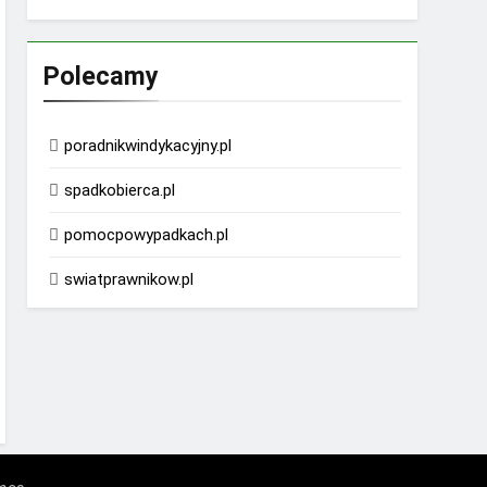
Polecamy
poradnikwindykacyjny.pl
spadkobierca.pl
pomocpowypadkach.pl
swiatprawnikow.pl