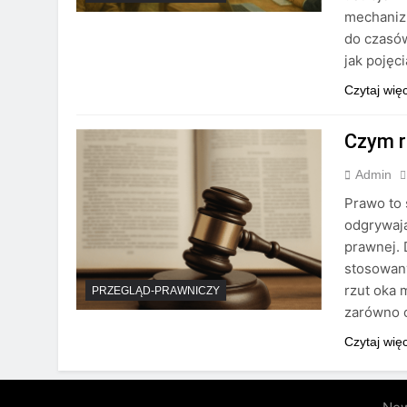
mechanizm
do czasów
jak pojęc
Czytaj wię
Czym r
Admin
Prawo to
odgrywają
prawnej.
stosowany
rzut oka 
PRZEGLĄD-PRAWNICZY
zarówno o
Czytaj wię