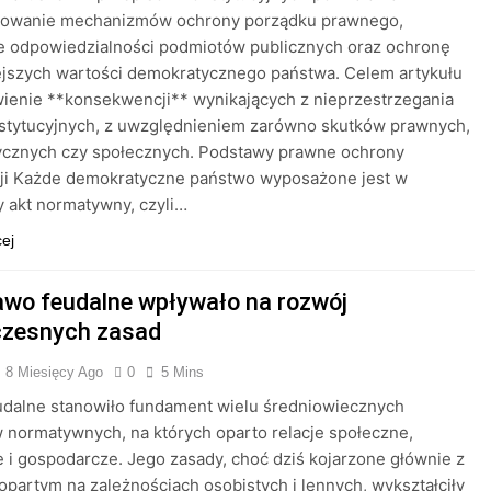
ikowanie mechanizmów ochrony porządku prawnego,
e odpowiedzialności podmiotów publicznych oraz ochronę
ejszych wartości demokratycznego państwa. Celem artykułu
ienie **konsekwencji** wynikających z nieprzestrzegania
stytucyjnych, z uwzględnieniem zarówno skutków prawnych,
itycznych czy społecznych. Podstawy prawne ochrony
cji Każde demokratyczne państwo wyposażone jest w
 akt normatywny, czyli…
cej
awo feudalne wpływało na rozwój
zesnych zasad
8 Miesięcy Ago
0
5 Mins
udalne stanowiło fundament wielu średniowiecznych
normatywnych, na których oparto relacje społeczne,
e i gospodarcze. Jego zasady, choć dziś kojarzone głównie z
opartym na zależnościach osobistych i lennych, wykształciły