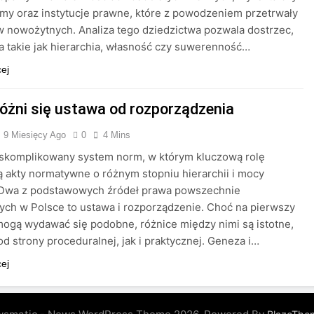
y oraz instytucje prawne, które z powodzeniem przetrwały
 nowożytnych. Analiza tego dziedzictwa pozwala dostrzec,
ia takie jak hierarchia, własność czy suwerenność…
cej
óżni się ustawa od rozporządzenia
9 Miesięcy Ago
0
4 Mins
 skomplikowany system norm, w którym kluczową rolę
 akty normatywne o różnym stopniu hierarchii i mocy
 Dwa z podstawowych źródeł prawa powszechnie
ch w Polsce to ustawa i rozporządzenie. Choć na pierwszy
mogą wydawać się podobne, różnice między nimi są istotne,
d strony proceduralnej, jak i praktycznej. Geneza i…
cej