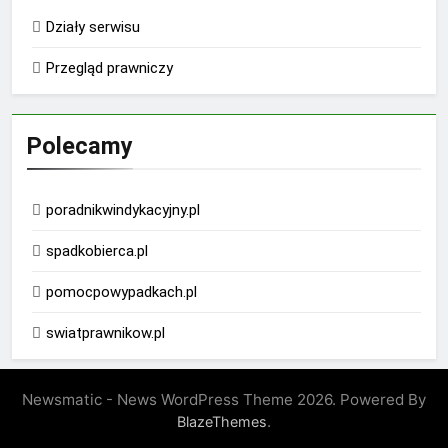
Działy serwisu
Przegląd prawniczy
Polecamy
poradnikwindykacyjny.pl
spadkobierca.pl
pomocpowypadkach.pl
swiatprawnikow.pl
Newsmatic - News WordPress Theme 2026. Powered By
.
BlazeThemes