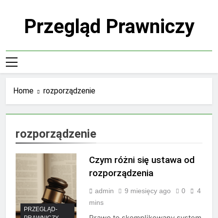
Skip
to
Przegląd Prawniczy
content
Home
rozporządzenie
rozporządzenie
Czym różni się ustawa od
rozporządzenia
admin
9 miesięcy ago
0
4
mins
PRZEGLĄD-
Prawo to skomplikowany system
PRAWNICZY