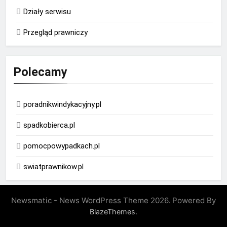
Działy serwisu
Przegląd prawniczy
Polecamy
poradnikwindykacyjny.pl
spadkobierca.pl
pomocpowypadkach.pl
swiatprawnikow.pl
Newsmatic - News WordPress Theme 2026. Powered By
.
BlazeThemes