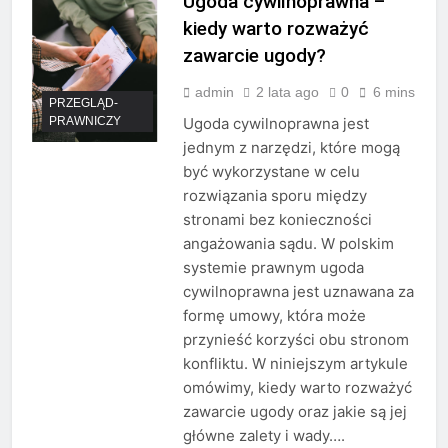
Ugoda cywilnoprawna –
kiedy warto rozważyć
zawarcie ugody?
admin
2 lata ago
0
6 mins
PRZEGLĄD-
PRAWNICZY
Ugoda cywilnoprawna jest
jednym z narzędzi, które mogą
być wykorzystane w celu
rozwiązania sporu między
stronami bez konieczności
angażowania sądu. W polskim
systemie prawnym ugoda
cywilnoprawna jest uznawana za
formę umowy, która może
przynieść korzyści obu stronom
konfliktu. W niniejszym artykule
omówimy, kiedy warto rozważyć
zawarcie ugody oraz jakie są jej
główne zalety i wady….