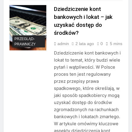
Dziedziczenie kont
bankowych i lokat – jak
uzyskać dostęp do
środków?
PRZEGLĄD-
admin
2 lata ago
0
5 mins
PRAWNICZY
Dziedziczenie kont bankowych i
lokat to temat, który budzi wiele
pytań i wątpliwości. W Polsce
proces ten jest regulowany
przez przepisy prawa
spadkowego, które określają, w
jaki sposób spadkobiercy mogą
uzyskać dostęp do środków
zgromadzonych na rachunkach
bankowych i lokatach zmarłego.
W artykule omówimy kluczowe
aspekty dziedziczenia kont