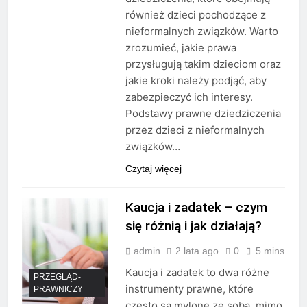
również dzieci pochodzące z
nieformalnych związków. Warto
zrozumieć, jakie prawa
przysługują takim dzieciom oraz
jakie kroki należy podjąć, aby
zabezpieczyć ich interesy.
Podstawy prawne dziedziczenia
przez dzieci z nieformalnych
związków…
Czytaj więcej
Kaucja i zadatek – czym
się różnią i jak działają?
admin
2 lata ago
0
5 mins
Kaucja i zadatek to dwa różne
PRZEGLĄD-
instrumenty prawne, które
PRAWNICZY
często są mylone ze sobą, mimo