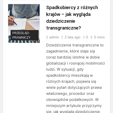
Spadkobiercy z różnych
krajów – jak wygląda
dziedziczenie
transgraniczne?
PRZEGLĄD-
admin
2 lata ago
0
5 mins
PRAWNICZY
Dziedziczenie transgraniczne to
zagadnienie, które staje się
coraz bardziej istotne w dobie
globalizacji i rosnącej mobilności
ludzi. W sytuacji, gdy
spadkobiercy mieszkają w
różnych krajach, pojawia się
wiele pytań dotyczących prawa
właściwego, procedur oraz
obowiązków podatkowych. W
niniejszym artykule przyjrzymy
się, jak wygląda dziedziczenie