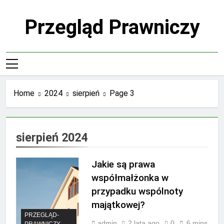
Skip
to
Przegląd Prawniczy
content
Home
2024
sierpień
Page 3
sierpień 2024
Jakie są prawa
współmałżonka w
przypadku wspólnoty
majątkowej?
PRZEGLĄD-
admin
2 lata ago
0
6 mins
PRAWNICZY