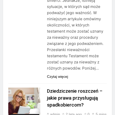
śmierci. Jednakże, istnieją
sytuacje, w których sąd może
podważyć jego ważność. W
niniejszym artykule omówimy
okoliczności, w których
testament może zostać uznany
za nieważny oraz procedury
związane z jego podważeniem.
Przesłanki nieważności
testamentu Testament może
zostać uznany za nieważny z
różnych powodów. Poniżej…
Czytaj więcej
Dziedziczenie roszczeń –
jakie prawa przysługują
spadkobiercom?
admin
2 lata ago
0
5 mins