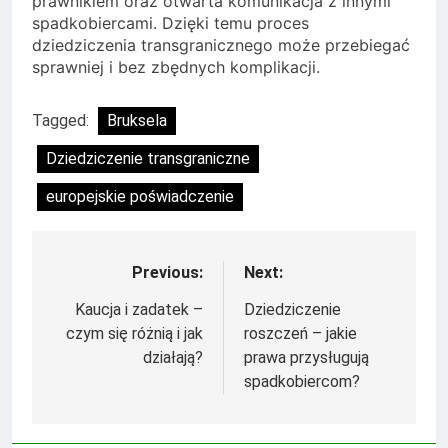
prawnikiem oraz otwarta komunikacja z innymi
spadkobiercami. Dzięki temu proces
dziedziczenia transgranicznego może przebiegać
sprawniej i bez zbędnych komplikacji.
Tagged:
Bruksela
Dziedziczenie transgraniczne
europejskie poświadczenie
Previous:
Next:
Nawigacja
wpisu
Kaucja i zadatek –
Dziedziczenie
czym się różnią i jak
roszczeń – jakie
działają?
prawa przysługują
spadkobiercom?