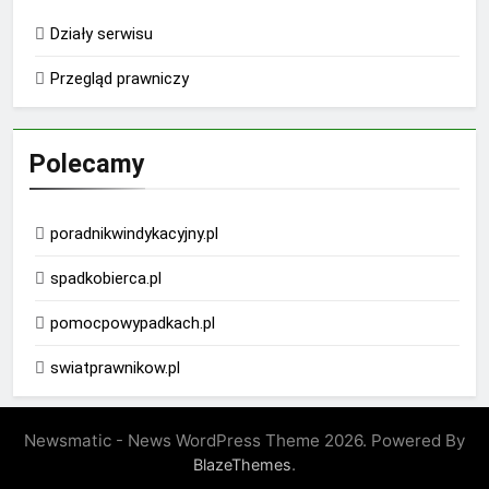
Działy serwisu
Przegląd prawniczy
Polecamy
poradnikwindykacyjny.pl
spadkobierca.pl
pomocpowypadkach.pl
swiatprawnikow.pl
Newsmatic - News WordPress Theme 2026. Powered By
.
BlazeThemes