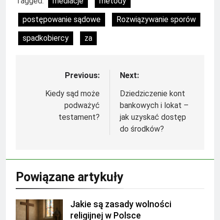
Tagged:
mediacje
metody
postępowanie sądowe
Rozwiązywanie sporów
spadkobiercy
za
Previous:
Next:
Nawigacja
wpisu
Kiedy sąd może
Dziedziczenie kont
podważyć
bankowych i lokat –
testament?
jak uzyskać dostęp
do środków?
Powiązane artykuły
Jakie są zasady wolności
religijnej w Polsce