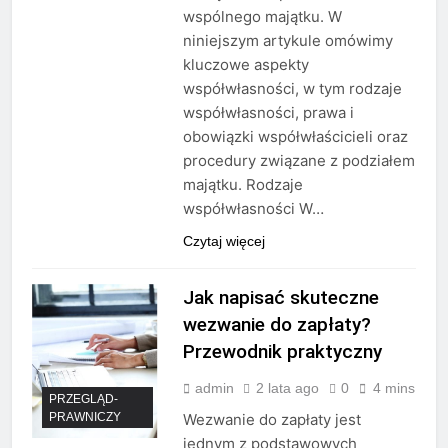
wspólnego majątku. W
niniejszym artykule omówimy
kluczowe aspekty
współwłasności, w tym rodzaje
współwłasności, prawa i
obowiązki współwłaścicieli oraz
procedury związane z podziałem
majątku. Rodzaje
współwłasności W…
Czytaj więcej
Jak napisać skuteczne
wezwanie do zapłaty?
Przewodnik praktyczny
admin
2 lata ago
0
4 mins
PRZEGLĄD-
PRAWNICZY
Wezwanie do zapłaty jest
jednym z podstawowych