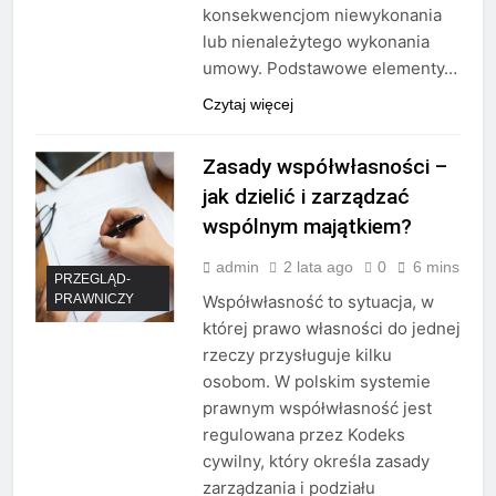
konsekwencjom niewykonania
lub nienależytego wykonania
umowy. Podstawowe elementy…
Czytaj więcej
Zasady współwłasności –
jak dzielić i zarządzać
wspólnym majątkiem?
admin
2 lata ago
0
6 mins
PRZEGLĄD-
PRAWNICZY
Współwłasność to sytuacja, w
której prawo własności do jednej
rzeczy przysługuje kilku
osobom. W polskim systemie
prawnym współwłasność jest
regulowana przez Kodeks
cywilny, który określa zasady
zarządzania i podziału