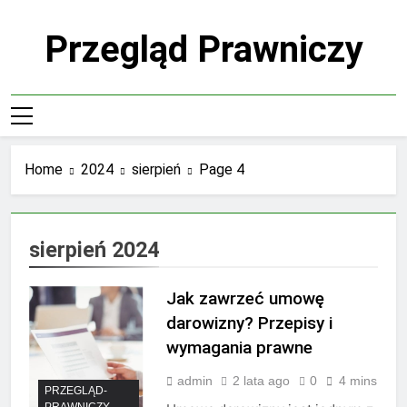
Skip
to
Przegląd Prawniczy
content
Home
2024
sierpień
Page 4
sierpień 2024
Jak zawrzeć umowę
darowizny? Przepisy i
wymagania prawne
admin
2 lata ago
0
4 mins
PRZEGLĄD-
PRAWNICZY