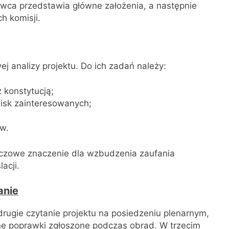
awca przedstawia główne założenia, a następnie
h komisji.
j analizy projektu. Do ich zadań należy:
 konstytucją;
wisk zainteresowanych;
w.
czowe znaczenie dla wzbudzenia zaufania
acji.
anie
rugie czytanie projektu na posiedzeniu plenarnym,
e poprawki zgłoszone podczas obrad. W trzecim