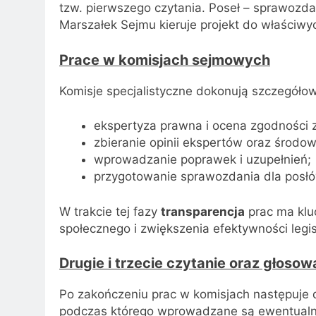
tzw. pierwszego czytania. Poseł – sprawozd
Marszałek Sejmu kieruje projekt do właściwyc
Prace w komisjach sejmowych
Komisje specjalistyczne dokonują szczegółowe
ekspertyza prawna i ocena zgodności z
zbieranie opinii ekspertów oraz środo
wprowadzanie poprawek i uzupełnień;
przygotowanie sprawozdania dla posłó
W trakcie tej fazy
transparencja
prac ma klu
społecznego i zwiększenia efektywności legisl
Drugie i trzecie czytanie oraz głosow
Po zakończeniu prac w komisjach następuje d
podczas którego wprowadzane są ewentualn