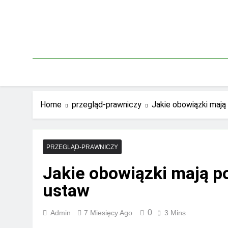
Skip
to
content
Home
przegląd-prawniczy
Jakie obowiązki mają
PRZEGLĄD-PRAWNICZY
Jakie obowiązki mają p
ustaw
0
Admin
7 Miesięcy Ago
3 Mins