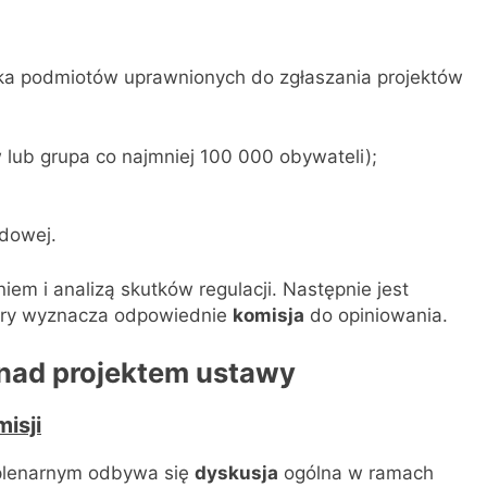
lka podmiotów uprawnionych do zgłaszania projektów
w lub grupa co najmniej 100 000 obywateli);
udowej.
em i analizą skutków regulacji. Następnie jest
óry wyznacza odpowiednie
komisja
do opiniowania.
 nad projektem ustawy
isji
 plenarnym odbywa się
dyskusja
ogólna w ramach