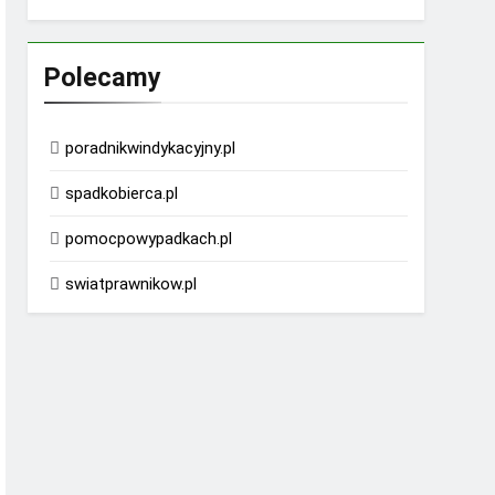
Polecamy
poradnikwindykacyjny.pl
spadkobierca.pl
pomocpowypadkach.pl
swiatprawnikow.pl