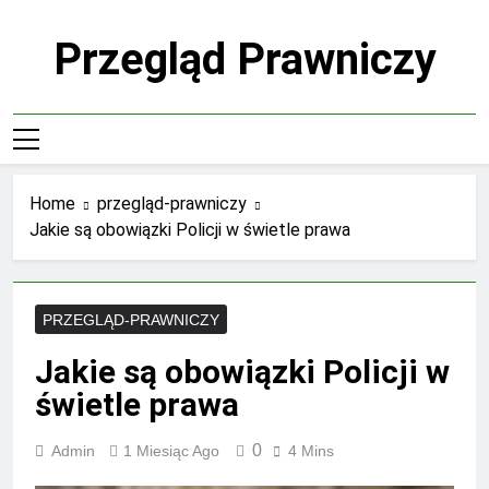
Skip
to
Przegląd Prawniczy
content
Home
przegląd-prawniczy
Jakie są obowiązki Policji w świetle prawa
PRZEGLĄD-PRAWNICZY
Jakie są obowiązki Policji w
świetle prawa
0
Admin
1 Miesiąc Ago
4 Mins