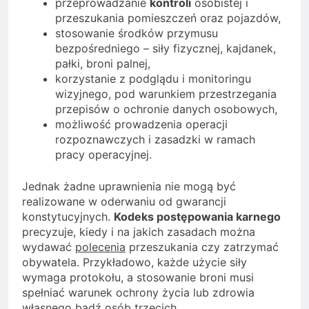
przeprowadzanie
kontroli
osobistej i
przeszukania pomieszczeń oraz pojazdów,
stosowanie środków przymusu
bezpośredniego – siły fizycznej, kajdanek,
pałki, broni palnej,
korzystanie z podglądu i monitoringu
wizyjnego, pod warunkiem przestrzegania
przepisów o ochronie danych osobowych,
możliwość prowadzenia operacji
rozpoznawczych i zasadzki w ramach
pracy operacyjnej.
Jednak żadne uprawnienia nie mogą być
realizowane w oderwaniu od gwarancji
konstytucyjnych.
Kodeks postępowania karnego
precyzuje, kiedy i na jakich zasadach można
wydawać
polecenia
przeszukania czy zatrzymać
obywatela. Przykładowo, każde użycie siły
wymaga protokołu, a stosowanie broni musi
spełniać warunek ochrony życia lub zdrowia
własnego bądź osób trzecich.