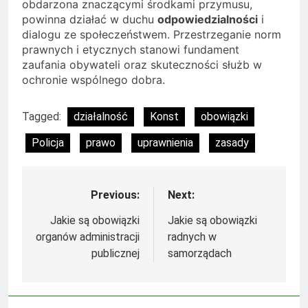
obdarzona znaczącymi środkami przymusu,
powinna działać w duchu
odpowiedzialności
i
dialogu ze społeczeństwem. Przestrzeganie norm
prawnych i etycznych stanowi fundament
zaufania obywateli oraz skuteczności służb w
ochronie wspólnego dobra.
Tagged:
działalność
Konst
obowiązki
Policja
prawo
uprawnienia
zasady
Previous:
Next:
Nawigacja
wpisu
Jakie są obowiązki
Jakie są obowiązki
organów administracji
radnych w
publicznej
samorządach