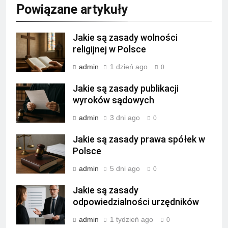
Powiązane artykuły
Jakie są zasady wolności
religijnej w Polsce
admin
1 dzień ago
0
Jakie są zasady publikacji
wyroków sądowych
admin
3 dni ago
0
Jakie są zasady prawa spółek w
Polsce
admin
5 dni ago
0
Jakie są zasady
odpowiedzialności urzędników
admin
1 tydzień ago
0