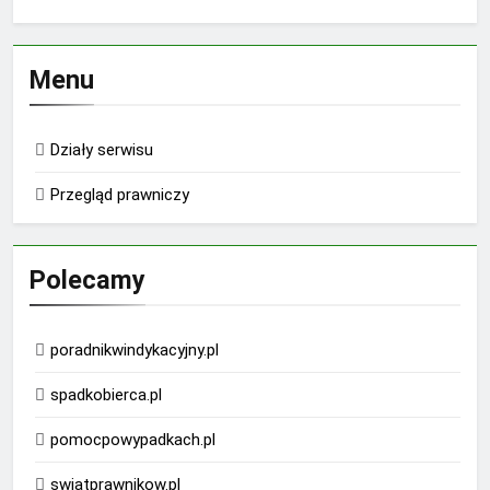
Menu
Działy serwisu
Przegląd prawniczy
Polecamy
poradnikwindykacyjny.pl
spadkobierca.pl
pomocpowypadkach.pl
swiatprawnikow.pl