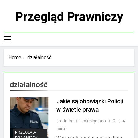
Skip
to
Przegląd Prawniczy
content
Home
działalność
działalność
Jakie są obowiązki Policji
w świetle prawa
admin
1 miesiąc ago
0
4
mins
PRZEGLĄD-
W artykule omówione zostaną
PRAWNICZY