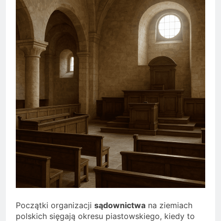
Początki organizacji
sądownictwa
na ziemiach
polskich sięgają okresu piastowskiego, kiedy to