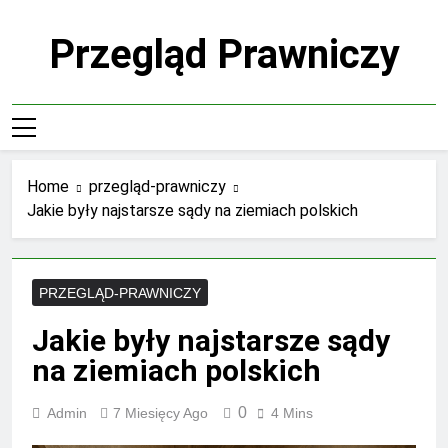
Skip
to
Przegląd Prawniczy
content
Home
przegląd-prawniczy
Jakie były najstarsze sądy na ziemiach polskich
PRZEGLĄD-PRAWNICZY
Jakie były najstarsze sądy
na ziemiach polskich
0
Admin
7 Miesięcy Ago
4 Mins