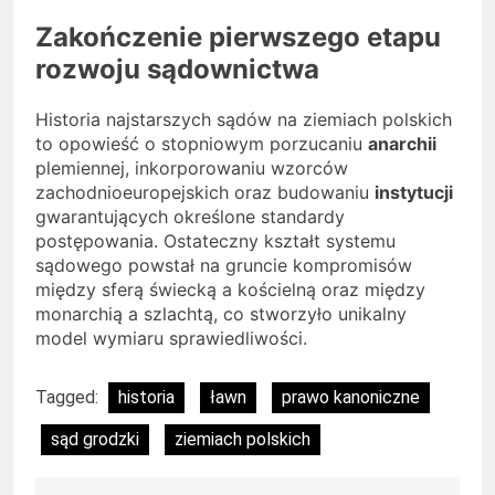
Zakończenie pierwszego etapu
rozwoju sądownictwa
Historia najstarszych sądów na ziemiach polskich
to opowieść o stopniowym porzucaniu
anarchii
plemiennej, inkorporowaniu wzorców
zachodnioeuropejskich oraz budowaniu
instytucji
gwarantujących określone standardy
postępowania. Ostateczny kształt systemu
sądowego powstał na gruncie kompromisów
między sferą świecką a kościelną oraz między
monarchią a szlachtą, co stworzyło unikalny
model wymiaru sprawiedliwości.
Tagged:
historia
ławn
prawo kanoniczne
sąd grodzki
ziemiach polskich