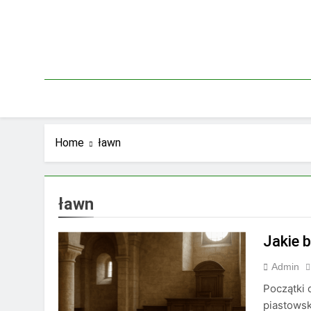
Skip
to
content
Home
ławn
ławn
Jakie 
Admin
Początki 
piastowsk