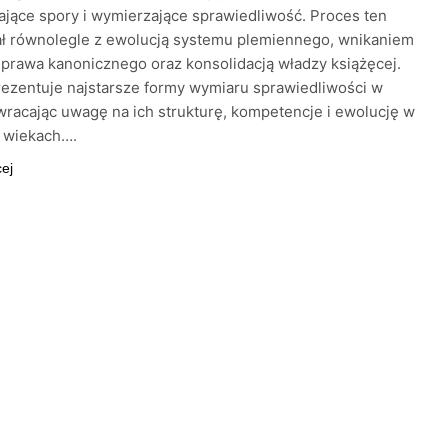
ające spory i wymierzające sprawiedliwość. Proces ten
ał równolegle z ewolucją systemu plemiennego, wnikaniem
rawa kanonicznego oraz konsolidacją władzy książęcej.
rezentuje najstarsze formy wymiaru sprawiedliwości w
wracając uwagę na ich strukturę, kompetencje i ewolucję w
h wiekach….
cej