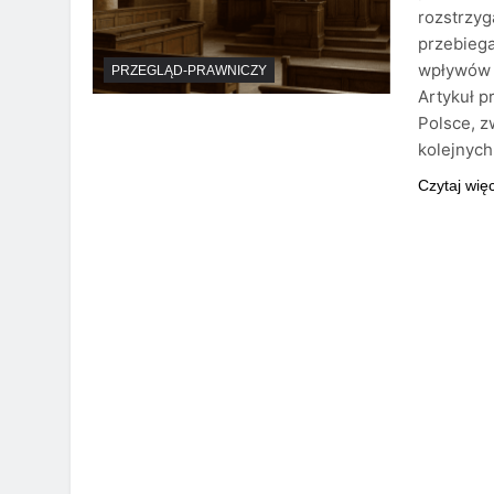
rozstrzyg
przebieg
wpływów p
PRZEGLĄD-PRAWNICZY
Artykuł p
Polsce, z
kolejnyc
Czytaj wię