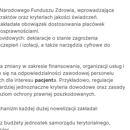
a Narodowego Funduszu Zdrowia, wprowadzająca
aktów oraz kryteriach jakości świadczeń.
a nakładała obowiązek dostosowania placówek
nosprawnościami.
ovidowych: deklaracje o stanie zagrożenia
zepień i izolacji, a także narzędzia cyfrowe do
zmiany w zakresie finansowania, organizacji usług i
ło się na odpowiedzialności zawodowej personelu
h dla interesu
pacjent
a. Przykładowo, regulacje
rdziej jednoznaczne kryteria dowodowe oraz zasady
oziom ochrony prawnej poszkodowanych.
anizm każdej dużej nowelizacji zakładał:
z budżety jednostek samorządu terytorialnego,
isów,