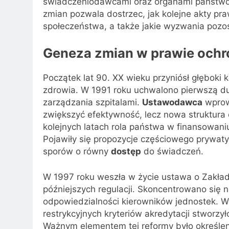
świadczeniodawcami oraz organami państwow
zmian pozwala dostrzec, jak kolejne akty pr
społeczeństwa, a także jakie wyzwania pozos
Geneza zmian w prawie ochr
Początek lat 90. XX wieku przyniósł głęboki k
zdrowia. W 1991 roku uchwalono pierwszą duż
zarządzania szpitalami.
Ustawodawca
wprow
zwiększyć efektywność, lecz nowa struktura 
kolejnych latach rola państwa w finansowan
Pojawiły się propozycje częściowego prywaty
sporów o równy
dostęp
do świadczeń.
W 1997 roku weszła w życie ustawa o Zakła
późniejszych regulacji. Skoncentrowano się 
odpowiedzialności kierowników jednostek. 
restrykcyjnych kryteriów akredytacji stworzy
Ważnym elementem tej reformy było określe