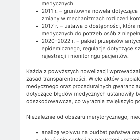
medycznych.
2011 r. – gruntowna nowela dotycząc
zmiany w mechanizmach rozliczeń kontr
2017 r. – ustawa o dostępności, któr
medycznych do potrzeb osób z niepeł
2020–2022 r. – pakiet przepisów antyc
epidemicznego, regulacje dotyczące szc
rejestracji i monitoringu pacjentów.
Każda z powyższych nowelizacji wprowadzała 
zasad transparentności. Wiele aktów skupia
medycznego oraz proceduralnych gwarancjac
dotyczące błędów medycznych ustanowiły ba
odszkodowawcze, co wyraźnie zwiększyło p
Niezależnie od obszaru merytorycznego, mech
analizę wpływu na budżet państwa ora
określenie sankcji za naruszenie przep