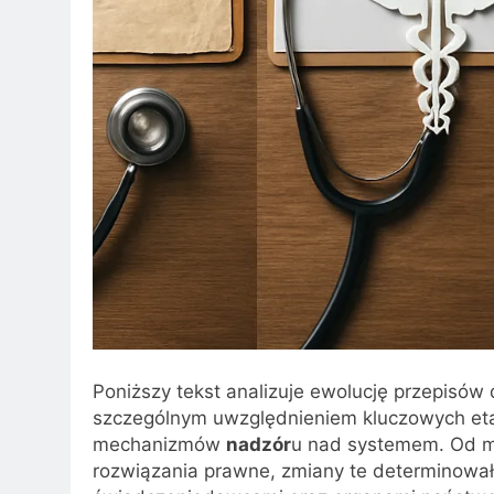
Poniższy tekst analizuje ewolucję przepisó
szczególnym uwzględnieniem kluczowych etap
mechanizmów
nadzór
u nad systemem. Od mo
rozwiązania prawne, zmiany te determinowały