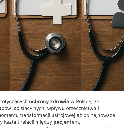
w dotyczących
ochrony zdrowia
w Polsce, ze
ów legislacyjnych, wpływu orzecznictwa i
mentu transformacji ustrojowej aż po najnowsze
 kształt relacji między
pacjent
em,