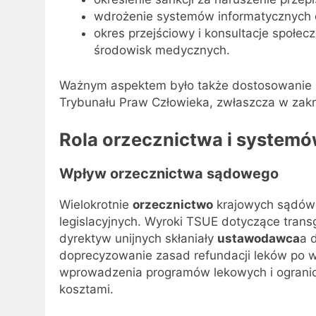
wdrożenie systemów informatycznych d
okres przejściowy i konsultacje społec
środowisk medycznych.
Ważnym aspektem było także dostosowanie 
Trybunału Praw Człowieka, zwłaszcza w zakre
Rola orzecznictwa i system
Wpływ orzecznictwa sądowego
Wielokrotnie
orzecznictwo
krajowych sądów i
legislacyjnych. Wyroki TSUE dotyczące transg
dyrektyw unijnych skłaniały
ustawodawca
a 
doprecyzowanie zasad refundacji leków po 
wprowadzenia programów lekowych i ogranic
kosztami.