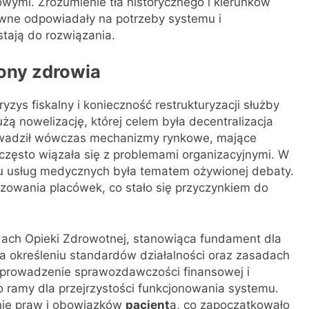
ymi. Zrozumienie tła historycznego i kierunków
awne odpowiadały na potrzeby systemu i
tają do rozwiązania.
ony zdrowia
ryzys fiskalny i konieczność restrukturyzacji służby
ą nowelizację, której celem była decentralizacja
adził wówczas mechanizmy rynkowe, mające
często wiązała się z problemami organizacyjnymi. W
iu usług medycznych była tematem ożywionej debaty.
zowania placówek, co stało się przyczynkiem do
dach Opieki Zdrowotnej, stanowiąca fundament dla
na określeniu standardów działalności oraz zasadach
Wprowadzenie sprawozdawczości finansowej i
ło ramy dla przejrzystości funkcjonowania systemu.
nie praw i obowiązków
pacjent
a, co zapoczątkowało