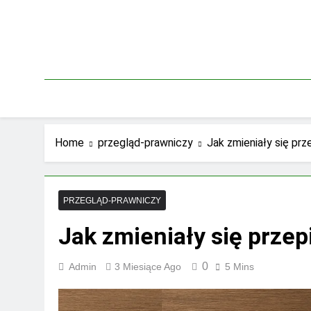
Skip
to
content
Home
przegląd-prawniczy
Jak zmieniały się prz
PRZEGLĄD-PRAWNICZY
Jak zmieniały się przep
0
Admin
3 Miesiące Ago
5 Mins