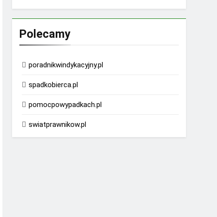
Polecamy
poradnikwindykacyjny.pl
spadkobierca.pl
pomocpowypadkach.pl
swiatprawnikow.pl