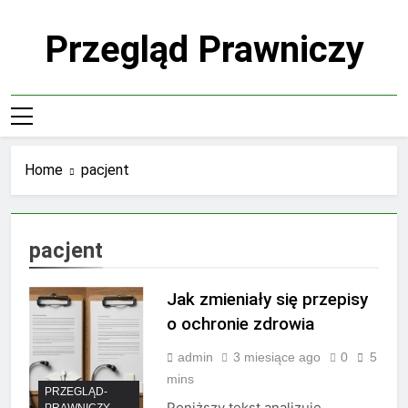
Skip
to
Przegląd Prawniczy
content
Home
pacjent
pacjent
Jak zmieniały się przepisy
o ochronie zdrowia
admin
3 miesiące ago
0
5
mins
PRZEGLĄD-
Poniższy tekst analizuje
PRAWNICZY