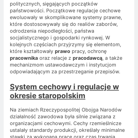
politycznych, sięgających początków
państwowości. Początkowe regulacje cechowe
ewoluowały w skomplikowane systemy prawne,
które dostosowywały się do realiów zaborów,
odrodzenia niepodległości, państwa
socjalistycznego i gospodarki rynkowej. W
kolejnych częściach przyjrzymy się elementom,
które kształtowały
prawo
pracy, ochronę
pracownika
oraz relacje z
pracodawcą
, a także
mechanizmom ustawodawczym i instytucjom
odpowiadającym za przestrzeganie przepisów.
System cechowy i regulacje w
okresie staropolskim
Na ziemiach Rzeczypospolitej Obojga Narodów
działalność zawodowa była silnie związana z
organizacjami cechowymi. Cechy rzemieślnicze
ustalały standardy produkcji, określały minimalne
stawki za wykonaną pracę oraz czas trwania