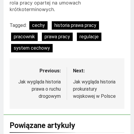
rola pracy opartej na umowach
krótkoterminowych.
Tagged:
cechy
historia prawa pracy
pracownik
prawa pracy
regulacje
system cechowy
Previous:
Next:
Nawigacja
wpisu
Jak wygląda historia
Jak wygląda historia
prawa o ruchu
prokuratury
drogowym
wojskowej w Polsce
Powiązane artykuły