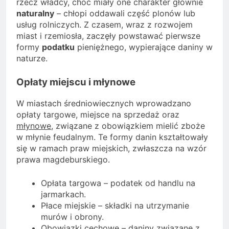
rzecz władcy, choć miały one charakter głównie
naturalny
– chłopi oddawali część plonów lub
usług rolniczych. Z czasem, wraz z rozwojem
miast i rzemiosła, zaczęły powstawać pierwsze
formy
podatku
pieniężnego, wypierające daniny w
naturze.
Opłaty miejscu i młynowe
W miastach średniowiecznych wprowadzano
opłaty targowe, miejsce na sprzedaż oraz
młynowe
, związane z obowiązkiem mielić zboże
w młynie feudalnym. Te formy danin kształtowały
się w ramach praw miejskich, zwłaszcza na wzór
prawa magdeburskiego.
Opłata targowa – podatek od handlu na
jarmarkach.
Płace miejskie – składki na utrzymanie
murów i obrony.
Obowiązki cechowe – daniny związane z