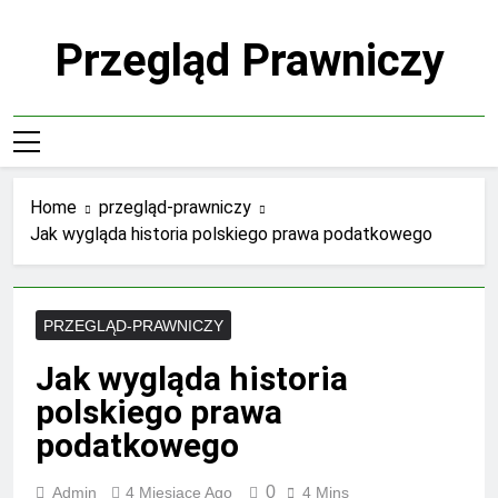
Skip
to
Przegląd Prawniczy
content
Home
przegląd-prawniczy
Jak wygląda historia polskiego prawa podatkowego
PRZEGLĄD-PRAWNICZY
Jak wygląda historia
polskiego prawa
podatkowego
0
Admin
4 Miesiące Ago
4 Mins