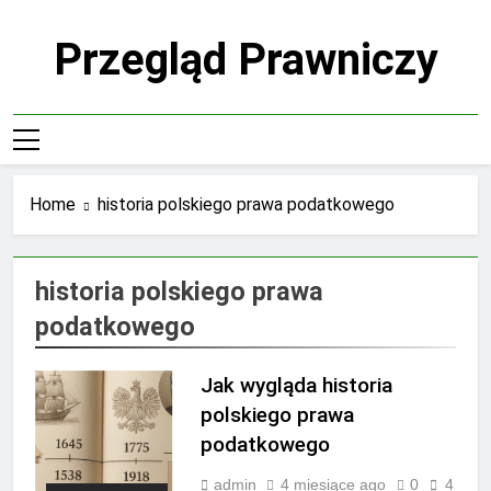
Skip
to
Przegląd Prawniczy
content
Home
historia polskiego prawa podatkowego
historia polskiego prawa
podatkowego
Jak wygląda historia
polskiego prawa
podatkowego
admin
4 miesiące ago
0
4