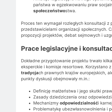
państwa w egzekwowaniu praw socjalny
społeczeństwo
stwa.
Proces ten wymagał rozległych konsultacji z
przedstawicielami organizacji społecznych. C
propozycji projektów, debat sejmowych i uz
Prace legislacyjne i konsulta
Dokładne przygotowanie projektu trwało kilka
eksperckie i komisje resortowe. Korzystano
tradycja
ch prawnych krajów europejskich, a
punkty dyskusji obejmowały m.in.:
Definicję małżeństwa i jego skutki pra
Zasady dziedziczenia oraz odpowiedzia
Mechanizmy
odpowiedzialność
i karn
Problematykę ubezwłasnowolnienia i 