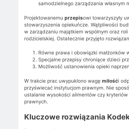
samodzielnego zarządzania własnym m
Projektowanemu
przepis
owi towarzyszyły uw
stowarzyszenia opiekuńcze. Wątpliwości bu
w zarządzaniu majątkiem wspólnym oraz roli 
rodzicielskiej. Ostatecznie przyjęto rozwiąz
Równe prawa i obowiązki małżonków w 
Specjalne przepisy chroniące dzieci p
Możliwość ustanowienia opieki naprze
W trakcie prac uwypuklono wagę
miłość
i od
przyświecać instytucjom prawnym. Nie sposó
ustalanie wysokości alimentów czy kryteriów
prawnych.
Kluczowe rozwiązania Kodek