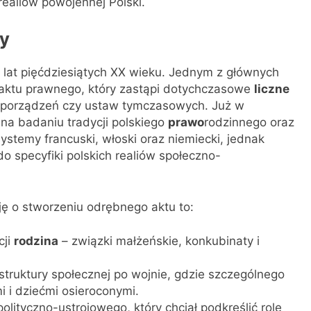
realiów powojennej Polski.
ny
 lat pięćdziesiątych XX wieku. Jednym z głównych
aktu prawnego, który zastąpi dotychczasowe
liczne
ozporządzeń czy ustaw tymczasowych. Już w
na badaniu tradycji polskiego
prawo
rodzinnego oraz
ystemy francuski, włoski oraz niemiecki, jednak
o specyfiki polskich realiów społeczno-
ę o stworzeniu odrębnego aktu to:
cji
rodzina
– związki małżeńskie, konkubinaty i
ruktury społecznej po wojnie, gdzie szczególnego
i i dziećmi osieroconymi.
lityczno-ustrojowego, który chciał podkreślić rolę