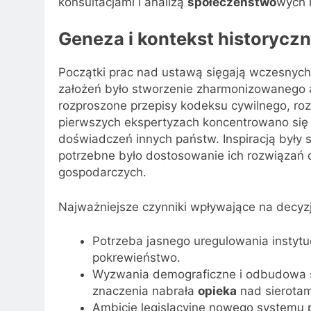
konsultacjami i analizą
społeczeństwo
wych 
Geneza i kontekst historycz
Początki prac nad ustawą sięgają wczesnych
założeń było stworzenie zharmonizowanego 
rozproszone przepisy kodeksu cywilnego, r
pierwszych ekspertyzach koncentrowano się 
doświadczeń innych państw. Inspiracją były s
potrzebne było dostosowanie ich rozwiązań d
gospodarczych.
Najważniejsze czynniki wpływające na decyzj
Potrzeba jasnego uregulowania instytu
pokrewieństwo.
Wyzwania demograficzne i odbudowa st
znaczenia nabrała
opieka
nad sierotam
Ambicje legislacyjne nowego systemu po