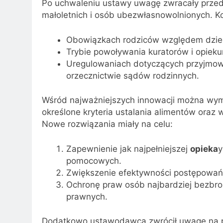
Po uchwaleniu ustawy uwagę zwracały prze
małoletnich i osób ubezwłasnowolnionych. Ko
Obowiązkach rodziców względem dzieci
Trybie powoływania kuratorów i opiek
Uregulowaniach dotyczących przyjmowa
orzecznictwie sądów rodzinnych.
Wśród najważniejszych innowacji można wymi
określone kryteria ustalania alimentów oraz 
Nowe rozwiązania miały na celu:
Zapewnienie jak najpełniejszej
opieka
y
pomocowych.
Zwiększenie efektywności postępowań
Ochronę praw osób najbardziej bezbro
prawnych.
Dodatkowo ustawodawca zwrócił uwagę na p