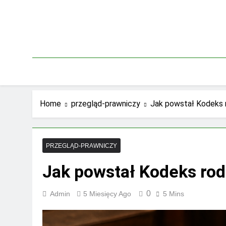
Skip
to
content
Home
przegląd-prawniczy
Jak powstał Kodeks r
PRZEGLĄD-PRAWNICZY
Jak powstał Kodeks rod
0
Admin
5 Miesięcy Ago
5 Mins