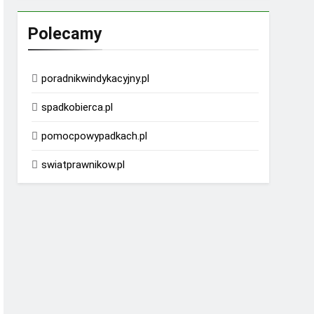
Polecamy
poradnikwindykacyjny.pl
spadkobierca.pl
pomocpowypadkach.pl
swiatprawnikow.pl