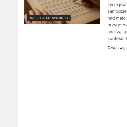
życie jed
samodziel
nad małol
PRZEGLĄD-PRAWNICZY
przygotow
analizą s
kontekst 
Czytaj wię