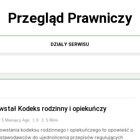
Przegląd Prawniczy
DZIAŁY SERWISU
wstał Kodeks rodzinny i opiekuńczy
5 Miesięcy Ago
0
5 Mins
powstania kodeksu rodzinnego i opiekuńczego to opowieść o
ustawodawców do ujednolicenia przepisów regulujących