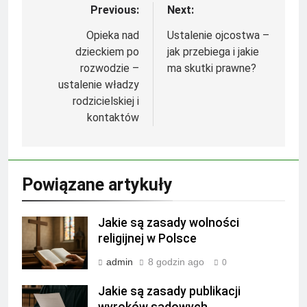
Previous:
Next:
Nawigacja
wpisu
Opieka nad
Ustalenie ojcostwa –
dzieckiem po
jak przebiega i jakie
rozwodzie –
ma skutki prawne?
ustalenie władzy
rodzicielskiej i
kontaktów
Powiązane artykuły
Jakie są zasady wolności
religijnej w Polsce
admin
8 godzin ago
0
Jakie są zasady publikacji