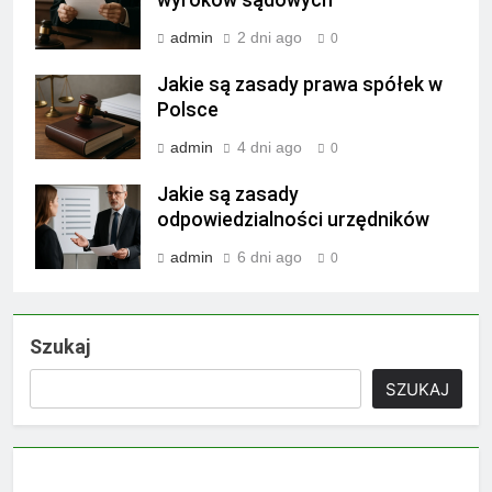
wyroków sądowych
admin
2 dni ago
0
Jakie są zasady prawa spółek w
Polsce
admin
4 dni ago
0
Jakie są zasady
odpowiedzialności urzędników
admin
6 dni ago
0
Szukaj
SZUKAJ