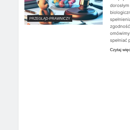
dorosłym 
biologic
spełnieni
PRZEGLĄD-PRAWNICZY
zgodność 
omówimy 
spełniać 
Czytaj wię