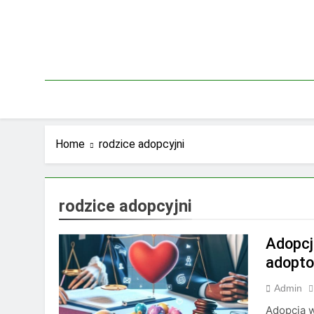
Skip
to
content
Home
rodzice adopcyjni
rodzice adopcyjni
Adopcj
adopto
Admin
Adopcja 