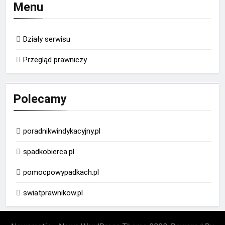
Menu
Działy serwisu
Przegląd prawniczy
Polecamy
poradnikwindykacyjny.pl
spadkobierca.pl
pomocpowypadkach.pl
swiatprawnikow.pl