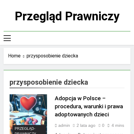
Skip
to
Przegląd Prawniczy
content
Home
przysposobienie dziecka
przysposobienie dziecka
Adopcja w Polsce –
procedura, warunki i prawa
adoptowanych dzieci
admin
2 lata ago
0
4 mins
PRZEGLĄD-
PRAWNICZY