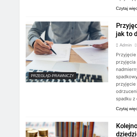
Czytaj wię
Przyję
jak to 
Admin
Przyjęcie
przyjęcia
nadmiern
spadkowym
PRZEGLĄD-PRAWNICZY
przyjęcie
odrzuceni
spadku z
Czytaj wię
Kolejn
dziedzi