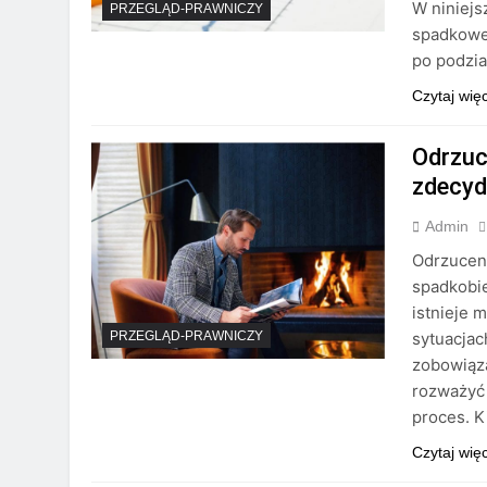
W niniej
PRZEGLĄD-PRAWNICZY
spadkoweg
po podzia
Czytaj wię
Odrzuce
zdecy
Admin
Odrzuceni
spadkobie
istnieje 
sytuacjac
PRZEGLĄD-PRAWNICZY
zobowiąza
rozważyć 
proces. 
Czytaj wię