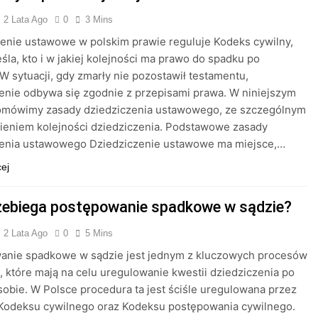
2 Lata Ago
0
3 Mins
enie ustawowe w polskim prawie reguluje Kodeks cywilny,
eśla, kto i w jakiej kolejności ma prawo do spadku po
W sytuacji, gdy zmarły nie pozostawił testamentu,
enie odbywa się zgodnie z przepisami prawa. W niniejszym
 omówimy zasady dziedziczenia ustawowego, ze szczególnym
ieniem kolejności dziedziczenia. Podstawowe zasady
zenia ustawowego Dziedziczenie ustawowe ma miejsce,…
cej
zebiega postępowanie spadkowe w sądzie?
2 Lata Ago
0
5 Mins
anie spadkowe w sądzie jest jednym z kluczowych procesów
 które mają na celu uregulowanie kwestii dziedziczenia po
sobie. W Polsce procedura ta jest ściśle uregulowana przez
 Kodeksu cywilnego oraz Kodeksu postępowania cywilnego.