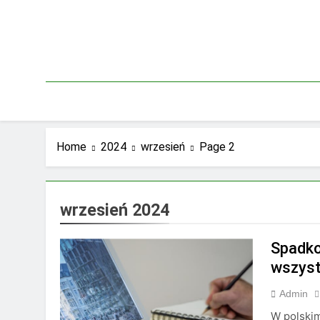
Skip
to
content
Home
2024
wrzesień
Page 2
wrzesień 2024
Spadko
wszyst
Admin
W polskim