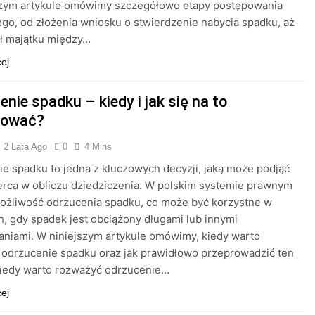
szym artykule omówimy szczegółowo etapy postępowania
o, od złożenia wniosku o stwierdzenie nabycia spadku, aż
ł majątku między…
cej
nie spadku – kiedy i jak się na to
dować?
2 Lata Ago
0
4 Mins
e spadku to jedna z kluczowych decyzji, jaką może podjąć
rca w obliczu dziedziczenia. W polskim systemie prawnym
możliwość odrzucenia spadku, co może być korzystne w
h, gdy spadek jest obciążony długami lub innymi
niami. W niniejszym artykule omówimy, kiedy warto
odrzucenie spadku oraz jak prawidłowo przeprowadzić ten
Kiedy warto rozważyć odrzucenie…
cej