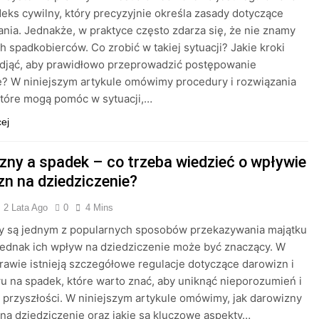
eks cywilny, który precyzyjnie określa zasady dotyczące
nia. Jednakże, w praktyce często zdarza się, że nie znamy
h spadkobierców. Co zrobić w takiej sytuacji? Jakie kroki
odjąć, aby prawidłowo przeprowadzić postępowanie
? W niniejszym artykule omówimy procedury i rozwiązania
które mogą pomóc w sytuacji,…
cej
zny a spadek – co trzeba wiedzieć o wpływie
zn na dziedziczenie?
2 Lata Ago
0
4 Mins
y są jednym z popularnych sposobów przekazywania majątku
 jednak ich wpływ na dziedziczenie może być znaczący. W
rawie istnieją szczegółowe regulacje dotyczące darowizn i
u na spadek, które warto znać, aby uniknąć nieporozumień i
przyszłości. W niniejszym artykule omówimy, jak darowizny
na dziedziczenie oraz jakie są kluczowe aspekty…