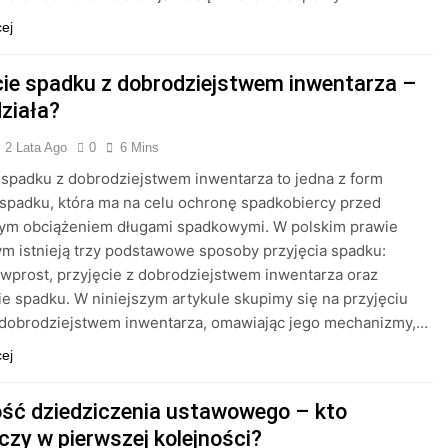
cej
cie spadku z dobrodziejstwem inwentarza –
działa?
2 Lata Ago
0
6 Mins
 spadku z dobrodziejstwem inwentarza to jedna z form
 spadku, która ma na celu ochronę spadkobiercy przed
ym obciążeniem długami spadkowymi. W polskim prawie
 istnieją trzy podstawowe sposoby przyjęcia spadku:
 wprost, przyjęcie z dobrodziejstwem inwentarza oraz
e spadku. W niniejszym artykule skupimy się na przyjęciu
 dobrodziejstwem inwentarza, omawiając jego mechanizmy,…
cej
ość dziedziczenia ustawowego – kto
czy w pierwszej kolejności?