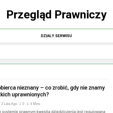
Przegląd Prawniczy
DZIAŁY SERWISU
bierca nieznany – co zrobić, gdy nie znamy
kich uprawnionych?
2 Lata Ago
0
4 Mins
 systemie prawnym kwestia dziedziczenia jest regulowana