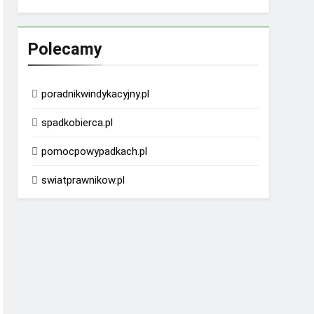
Polecamy
poradnikwindykacyjny.pl
spadkobierca.pl
pomocpowypadkach.pl
swiatprawnikow.pl