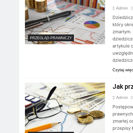
Admin
Dziedzicz
który okr
zmarłym. 
dziedzicz
PRZEGLĄD-PRAWNICZY
artykule
uwzględn
dziedzic
Czytaj wię
Jak pr
Admin
Postępow
prawnych,
zmarłej o
przepisy